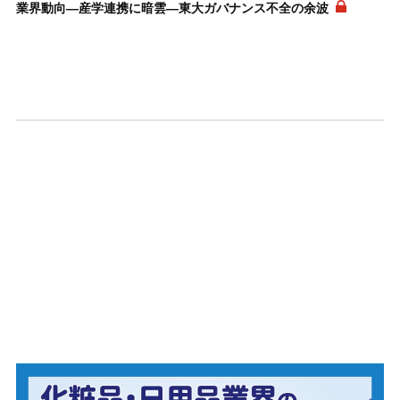
業界動向―産学連携に暗雲―東大ガバナンス不全の余波