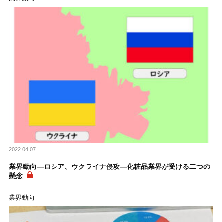
2022.04.07
業界動向―ロシア、ウクライナ侵攻―化粧品業界が受ける二つの
懸念
業界動向