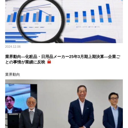
2024.12.06
業界動向―化粧品・日用品メーカー25年3月期上期決算―企業ご
との事情が業績に反映
業界動向