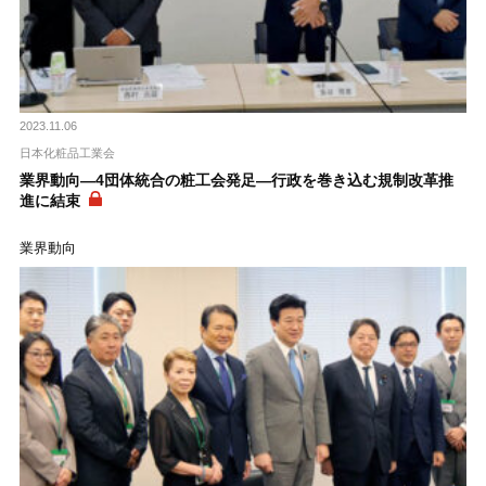
2023.11.06
日本化粧品工業会
業界動向―4団体統合の粧工会発足―行政を巻き込む規制改革推
進に結束
業界動向