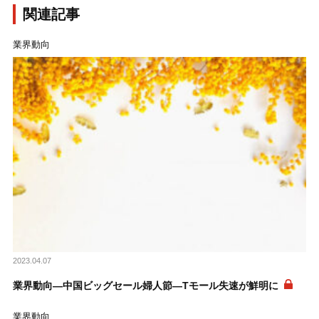
関連記事
業界動向
2023.04.07
業界動向―中国ビッグセール婦人節―Tモール失速が鮮明に
業界動向