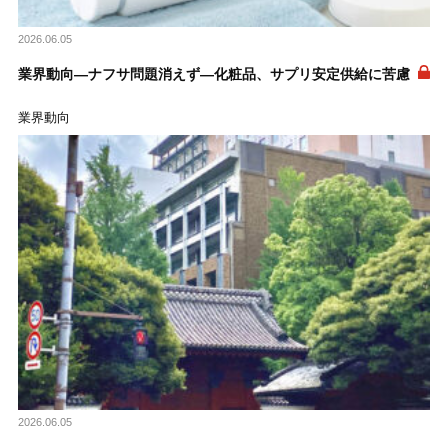
2026.06.05
業界動向―ナフサ問題消えず―化粧品、サプリ安定供給に苦慮
業界動向
2026.06.05