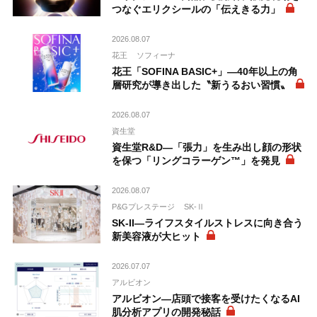
つなぐエリクシールの「伝えきる力」
2026.08.07
花王
ソフィーナ
花王「SOFINA BASIC+」―40年以上の角
層研究が導き出した〝新うるおい習慣〟
2026.08.07
資生堂
資生堂R&D―「張力」を生み出し顔の形状
を保つ「リングコラーゲン™」を発見
2026.08.07
P&Gプレステージ
SK-Ⅱ
SK-II―ライフスタイルストレスに向き合う
新美容液が大ヒット
2026.07.07
アルビオン
アルビオン―店頭で接客を受けたくなるAI
肌分析アプリの開発秘話