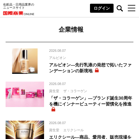
化粧品・日用品業界の
ニュースサイト
ログイン
企業情報
2026.08.07
アルビオン
アルビオン―先行乳液の発想で拓いたファ
ンデーションの新境地
2026.08.07
資生堂
ザ・コラーゲン
「ザ・コラーゲン」―ブランド誕生30周年
を機にインナービューティー習慣化を推進
2026.08.07
資生堂
エリクシール
エリクシール―商品、愛用者、販売現場を