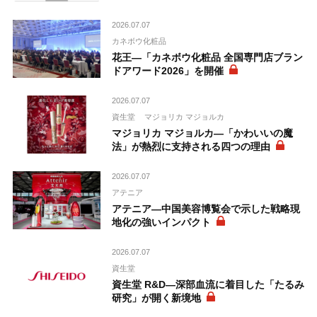
2026.07.07
カネボウ化粧品
花王―「カネボウ化粧品 全国専門店ブラン
ドアワード2026」を開催
2026.07.07
資生堂
マジョリカ マジョルカ
マジョリカ マジョルカ―「かわいいの魔
法」が熱烈に支持される四つの理由
2026.07.07
アテニア
アテニア―中国美容博覧会で示した戦略現
地化の強いインパクト
2026.07.07
資生堂
資生堂 R&D―深部血流に着目した「たるみ
研究」が開く新境地