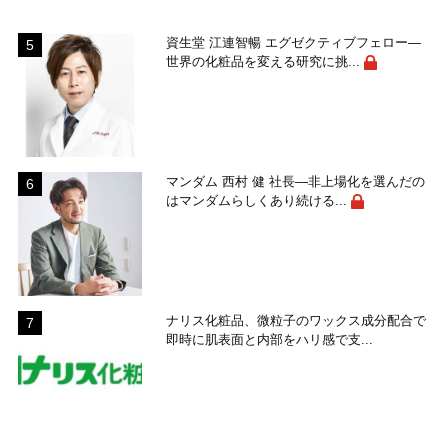
資生堂 江連智暢 エグゼクティブフェロー―
世界の化粧品を変える研究に挑...
マンダム 西村 健 社長―非上場化を選んだの
はマンダムらしくあり続ける...
ナリス化粧品、微粒子のワックス成分配合で
即時に肌表面と内部をハリ感で支...