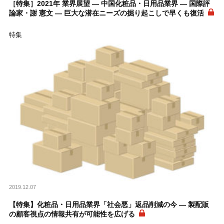
［特集］2021年 業界展望 ― 中国化粧品・日用品業界 ― 国際評
論家・謝 憲文 ― 巨大な潜在ニーズの掘り起こしで早くも復活
特集
2019.12.07
【特集】化粧品・日用品業界「社会悪」返品削減の今 ― 製配販
の顧客視点の情報共有が可能性を広げる