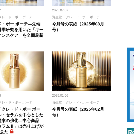
7
2025.07.07
クレ・ド・ポー ボーテ
資生堂
クレ・ド・ポー ボーテ
ド・ポー ボーテ―先端
今月号の表紙（2025年08月
科学研究を用いた「キー
号）
アンスケア」を全面刷新
6
2025.01.06
クレ・ド・ポー ボーテ
資生堂
クレ・ド・ポー ボーテ
「クレ・ド・ポー ボー
今月号の表紙（2025年02月
ル・セラムを中心とした
号）
提案の強化―中心商品
セラムⅡ」は売り上げが
に拡大