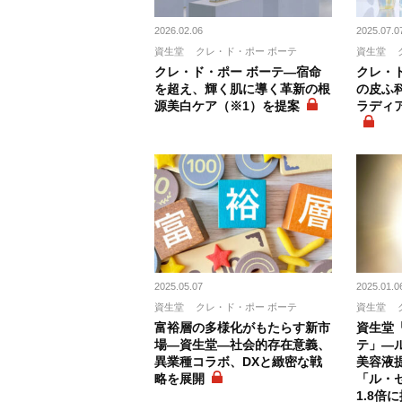
2026.02.06
2025.07.0
資生堂
クレ・ド・ポー ボーテ
資生堂
クレ・ド・ポー ボーテ―宿命
クレ・
を超え、輝く肌に導く革新の根
の皮ふ
源美白ケア（※1）を提案
ラディ
2025.05.07
2025.01.0
資生堂
クレ・ド・ポー ボーテ
資生堂
富裕層の多様化がもたらす新市
資生堂
場―資生堂―社会的存在意義、
テ」―
異業種コラボ、DXと緻密な戦
美容液
略を展開
「ル・
1.8倍