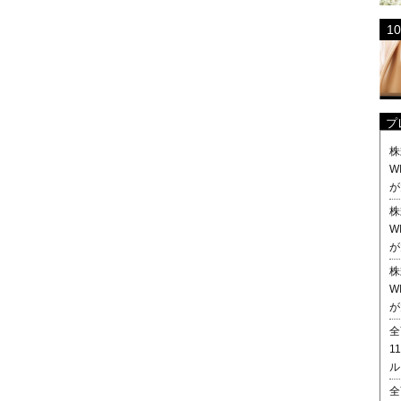
プ
株
W
が
株
W
が
株
W
が
全
1
ル
全