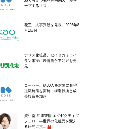
湿でもまつ毛を24時間カールキ
ープするマス...
花王―人事異動を発表／2026年8
月1日付
ナリス化粧品、セイタカミロバ
ラン果実に表情筋ケア効果を発
見
コーセー、約80人を対象に希望
退職施策を実施 構造転換と成
長投資を加速
資生堂 江連智暢 エグゼクティブ
フェロー―世界の化粧品を変え
る研究に挑...