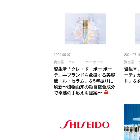
2024.08.07
2024.07.1
資生堂
クレ・ド・ポー ボーテ
資生堂
資生堂「クレ・ド・ポー ボー
資生堂
テ」―ブランドを象徴する美容
ーテ」
液「ル・セラム」を5年振りに
Ⅱ」を
刷新〜植物由来の独自複合成分
で卓越の手応えを提案〜