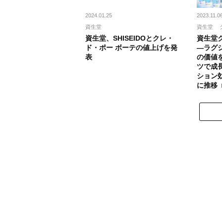
2024.01.25
2023.11.0
資生堂
資生堂
資生堂、SHISEIDOとクレ・
資生堂
ド・ポー ボーテの値上げを発
―ラグ
表
の価値
ツで成
ション
に推移