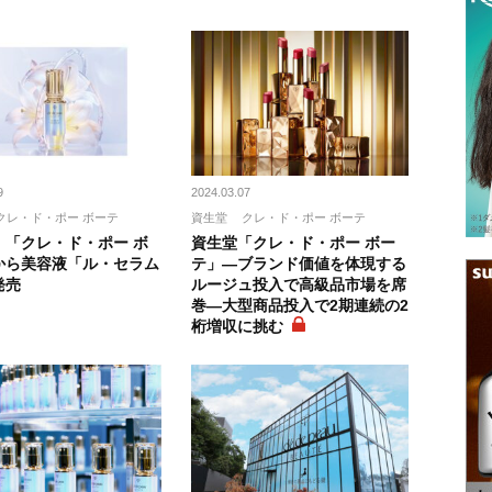
9
2024.03.07
クレ・ド・ポー ボーテ
資生堂
クレ・ド・ポー ボーテ
、「クレ・ド・ポー ボ
資生堂「クレ・ド・ポー ボー
から美容液「ル・セラム
テ」―ブランド価値を体現する
発売
ルージュ投入で高級品市場を席
巻―大型商品投入で2期連続の2
桁増収に挑む