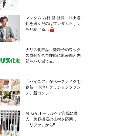
マンダム 西村 健 社長―非上場
化を選んだのはマンダムらしく
あり続ける...
ナリス化粧品、微粒子のワック
ス成分配合で即時に肌表面と内
部をハリ感で支...
「バイユア」がベースメイクを
刷新 下地とクッションファン
デ、新コンシー...
MTGがオーラルケア市場に参
入 美容機器の技術を応用し
「リファ」から5...