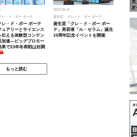
6
2023.08.19
クレ・ド・ポー ボーテ
資生堂
クレ・ド・ポー ボーテ
クレ・ド・ポー ボーテ
資生堂「クレ・ド・ポー ボー
ジュアリーとサイエンス
テ」美容液「ル・セラム」誕生
を伝える体験型コンテン
10周年記念イベントを開催
長加速―ビッグプロモー
効果で23年冬商戦は好調
もっと読む