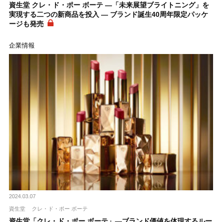
資生堂 クレ・ド・ポー ボーテ ―「未来展望ブライトニング」を
実現する二つの新商品を投入 ― ブランド誕生40周年限定パッケ
ージも発売
企業情報
2024.03.07
資生堂
クレ・ド・ポー ボーテ
資生堂「クレ・ド・ポー ボーテ」―ブランド価値を体現するルー