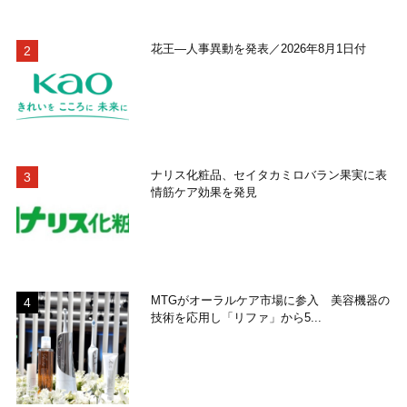
花王―人事異動を発表／2026年8月1日付
ナリス化粧品、セイタカミロバラン果実に表
情筋ケア効果を発見
MTGがオーラルケア市場に参入 美容機器の
技術を応用し「リファ」から5...