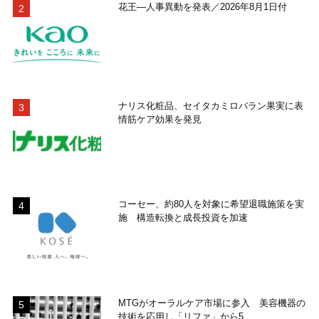
花王―人事異動を発表／2026年8月1日付
ナリス化粧品、セイタカミロバラン果実に表
情筋ケア効果を発見
コーセー、約80人を対象に希望退職施策を実
施 構造転換と成長投資を加速
MTGがオーラルケア市場に参入 美容機器の
技術を応用し「リファ」から5...