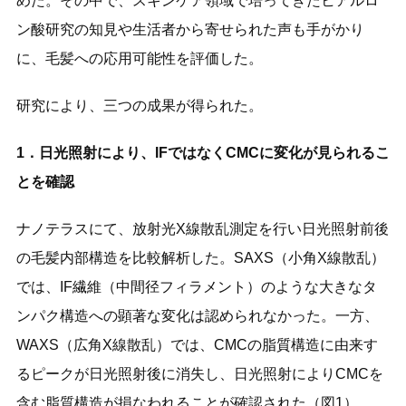
めた。その中で、スキンケア領域で培ってきたヒアルロ
ン酸研究の知見や生活者から寄せられた声も手がかり
に、毛髪への応用可能性を評価した。
研究により、三つの成果が得られた。
1．日光照射により、IFではなくCMCに変化が見られるこ
とを確認
ナノテラスにて、放射光X線散乱測定を行い日光照射前後
の毛髪内部構造を比較解析した。SAXS（小角X線散乱）
では、IF繊維（中間径フィラメント）のような大きなタ
ンパク構造への顕著な変化は認められなかった。一方、
WAXS（広角X線散乱）では、CMCの脂質構造に由来す
るピークが日光照射後に消失し、日光照射によりCMCを
含む脂質構造が損なわれることが確認された（図1）。