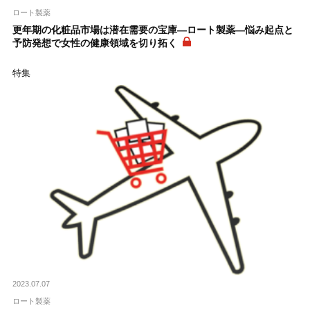
ロート製薬
更年期の化粧品市場は潜在需要の宝庫―ロート製薬―悩み起点と
予防発想で女性の健康領域を切り拓く
特集
2023.07.07
ロート製薬