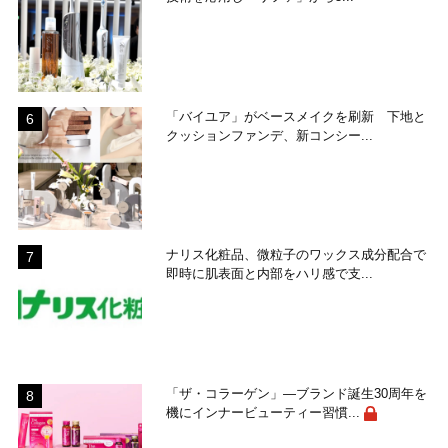
「バイユア」がベースメイクを刷新 下地と
クッションファンデ、新コンシー...
ナリス化粧品、微粒子のワックス成分配合で
即時に肌表面と内部をハリ感で支...
「ザ・コラーゲン」―ブランド誕生30周年を
機にインナービューティー習慣...