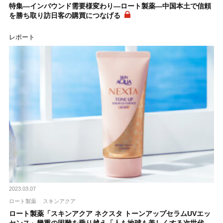
特集―インバウンド需要様変わり―ロート製薬―中国本土で信頼
を勝ち取り訪日客の購買につなげる
レポート
2023.03.07
ロート製薬
スキンアクア
ロート製薬「スキンアクア ネクスタ トーンアップセラムUVエッ
センス」幾重の困難を乗り越え「人も地球も美しくする次世代