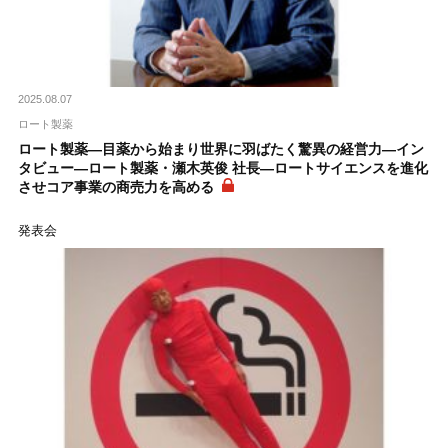
2025.08.07
ロート製薬
ロート製薬―目薬から始まり世界に羽ばたく驚異の経営力―イン
タビュー―ロート製薬・瀬木英俊 社長―ロートサイエンスを進化
させコア事業の商売力を高める
発表会