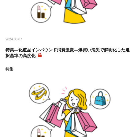
2024.06.07
特集―化粧品インバウンド消費激変―爆買い消失で鮮明化した選
択基準の高度化
特集