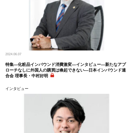
2024.06.07
特集―化粧品インバウンド消費激変―インタビュー―新たなアプ
ローチなしに外国人の購買は喚起できない―日本インバウンド連
合会 理事長・中村好明
インタビュー