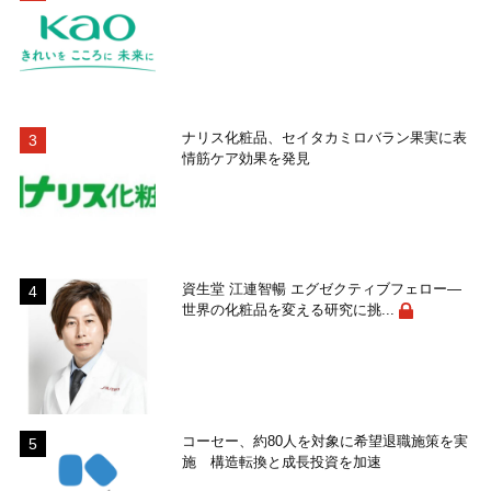
ナリス化粧品、セイタカミロバラン果実に表
情筋ケア効果を発見
資生堂 江連智暢 エグゼクティブフェロー―
世界の化粧品を変える研究に挑...
コーセー、約80人を対象に希望退職施策を実
施 構造転換と成長投資を加速