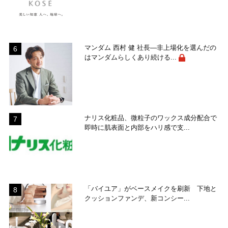
マンダム 西村 健 社長―非上場化を選んだの
はマンダムらしくあり続ける...
ナリス化粧品、微粒子のワックス成分配合で
即時に肌表面と内部をハリ感で支...
「バイユア」がベースメイクを刷新 下地と
クッションファンデ、新コンシー...