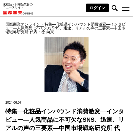
化粧品・日用品業界の
ニュースサイト
ログイン
国際商業オンライン
»
特集―化粧品インバウンド消費激変―インタビ
ュー―人気商品に不可欠なSNS、迅速、リアルの声の三要素―中国市
場戦略研究所 代表・徐 向東
2024.06.07
特集―化粧品インバウンド消費激変―インタ
ビュー―人気商品に不可欠なSNS、迅速、リ
アルの声の三要素―中国市場戦略研究所 代