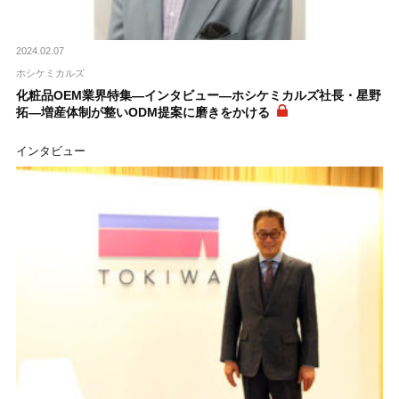
2024.02.07
ホシケミカルズ
化粧品OEM業界特集―インタビュー―ホシケミカルズ社長・星野
拓―増産体制が整いODM提案に磨きをかける
インタビュー