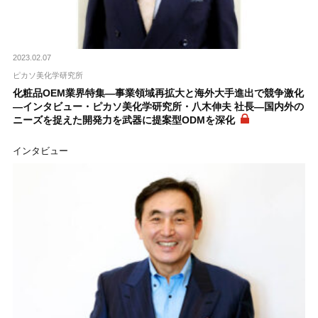
2023.02.07
ピカソ美化学研究所
化粧品OEM業界特集―事業領域再拡大と海外大手進出で競争激化
―インタビュー・ピカソ美化学研究所・八木伸夫 社長―国内外の
ニーズを捉えた開発力を武器に提案型ODMを深化
インタビュー