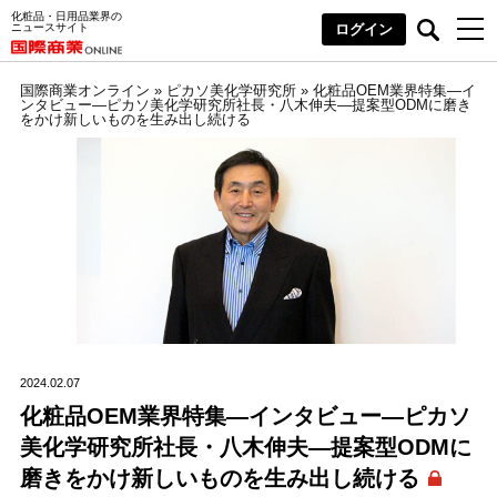
化粧品・日用品業界の
ニュースサイト
ログイン
国際商業オンライン
»
ピカソ美化学研究所
»
化粧品OEM業界特集―イ
ンタビュー―ピカソ美化学研究所社長・八木伸夫―提案型ODMに磨き
をかけ新しいものを生み出し続ける
2024.02.07
化粧品OEM業界特集―インタビュー―ピカソ
美化学研究所社長・八木伸夫―提案型ODMに
磨きをかけ新しいものを生み出し続ける