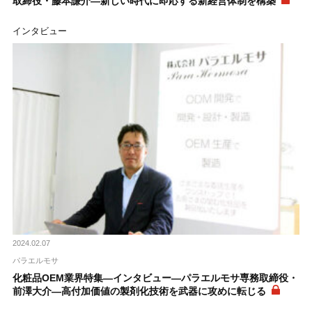
取締役・藤本謙介―新しい時代に即応する新経営体制を構築
インタビュー
2024.02.07
パラエルモサ
化粧品OEM業界特集―インタビュー―パラエルモサ専務取締役・
前澤大介―高付加価値の製剤化技術を武器に攻めに転じる