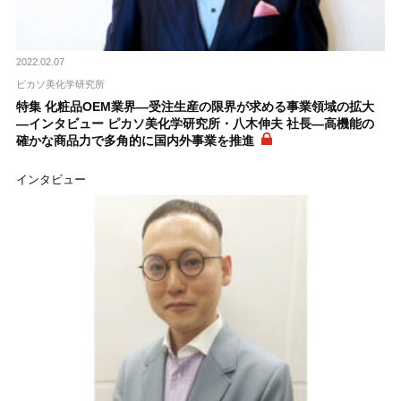
2022.02.07
ピカソ美化学研究所
特集 化粧品OEM業界―受注生産の限界が求める事業領域の拡大
―インタビュー ピカソ美化学研究所・八木伸夫 社長―高機能の
確かな商品力で多角的に国内外事業を推進
インタビュー