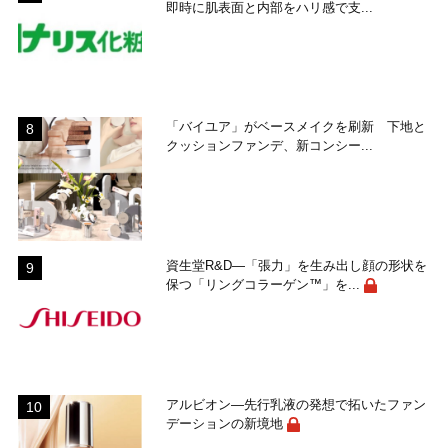
即時に肌表面と内部をハリ感で支...
「バイユア」がベースメイクを刷新 下地と
クッションファンデ、新コンシー...
資生堂R&D―「張力」を生み出し顔の形状を
保つ「リングコラーゲン™」を...
アルビオン―先行乳液の発想で拓いたファン
デーションの新境地