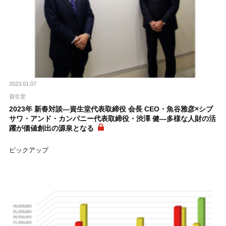
2023.01.07
資生堂
2023年 新春対談―資生堂代表取締役 会長 CEO・魚谷雅彦×シブ
サワ・アンド・カンパニー代表取締役・渋澤 健―多様な人財の活
躍が価値創出の源泉となる
ピックアップ