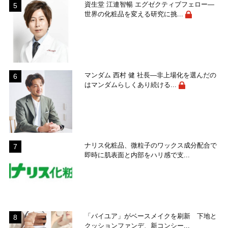
資生堂 江連智暢 エグゼクティブフェロー―
世界の化粧品を変える研究に挑...
マンダム 西村 健 社長―非上場化を選んだの
はマンダムらしくあり続ける...
ナリス化粧品、微粒子のワックス成分配合で
即時に肌表面と内部をハリ感で支...
「バイユア」がベースメイクを刷新 下地と
クッションファンデ、新コンシー...