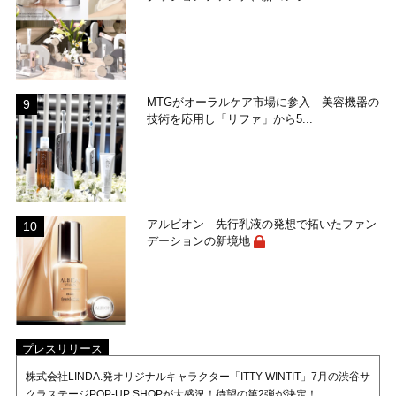
MTGがオーラルケア市場に参入 美容機器の
技術を応用し「リファ」から5...
アルビオン―先行乳液の発想で拓いたファン
デーションの新境地
プレスリリース
株式会社LINDA.発オリジナルキャラクター「ITTY-WINTIT」7月の渋谷サ
クラステージPOP-UP SHOPが大盛況！待望の第2弾が決定！