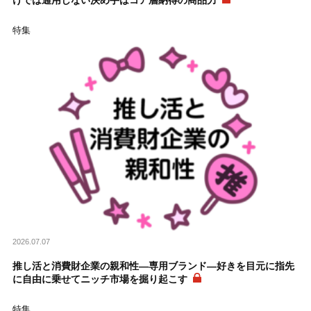
けでは通用しない決め手はコア層納得の商品力
特集
2026.07.07
推し活と消費財企業の親和性―専用ブランド―好きを目元に指先
に自由に乗せてニッチ市場を掘り起こす
特集