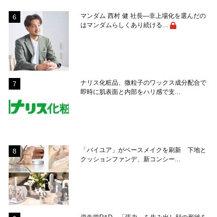
マンダム 西村 健 社長―非上場化を選んだの
はマンダムらしくあり続ける...
ナリス化粧品、微粒子のワックス成分配合で
即時に肌表面と内部をハリ感で支...
「バイユア」がベースメイクを刷新 下地と
クッションファンデ、新コンシー...