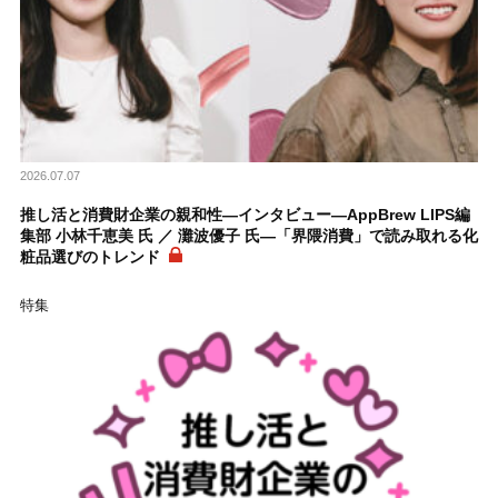
2026.07.07
推し活と消費財企業の親和性―インタビュー―AppBrew LIPS編
集部 小林千恵美 氏 ／ 灘波優子 氏―「界隈消費」で読み取れる化
粧品選びのトレンド
特集