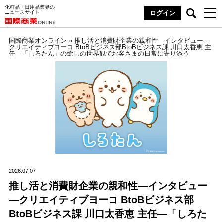
化粧品・日用品業界の
ニュースサイト
ログイン
国際商業オンライン
»
推し活と消費財企業の親和性―インタビュー―
クリエイティブヨーコ BtoBビジネス部BtoBビジネス課 川口太香恵 主
任―「しろたん」の癒しの世界観でお客さまの日常に寄り添う
2026.07.07
推し活と消費財企業の親和性―インタビュー
―クリエイティブヨーコ BtoBビジネス部
BtoBビジネス課 川口太香恵 主任―「しろた