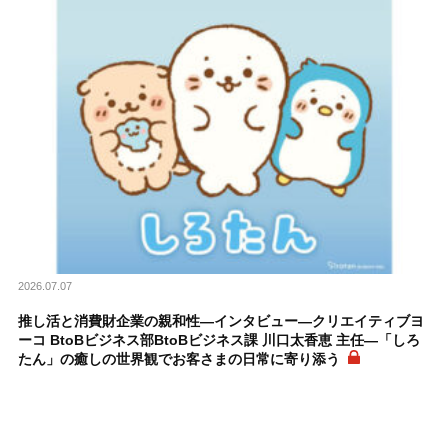
2026.07.07
推し活と消費財企業の親和性―インタビュー―クリエイティブヨ
ーコ BtoBビジネス部BtoBビジネス課 川口太香恵 主任―「しろ
たん」の癒しの世界観でお客さまの日常に寄り添う