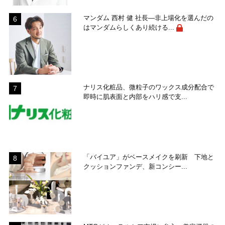
マンダム 西村 健 社長―非上場化を選んだの
はマンダムらしくあり続ける...
ナリス化粧品、微粒子のワックス成分配合で
即時に肌表面と内部をハリ感で支...
「バイユア」がベースメイクを刷新 下地と
クッションファンデ、新コンシー...