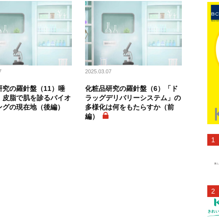
7
2025.03.07
研究の羅針盤（11）唾
化粧品研究の羅針盤（6）「ド
・皮脂で肌を診るバイオ
ラッグデリバリーシステム」の
ングの現在地（後編）
多様化は何をもたらすか（前
編）