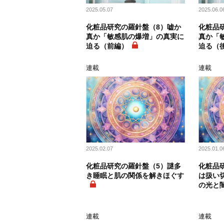
2025.05.07
2025.06.0
化粧品研究の羅針盤（8）嘘か
化粧品
真か「敏感肌の爆増」の真実に
真か「
迫る（前編）
迫る（
連載
連載
2025.02.07
2025.01.0
化粧品研究の羅針盤（5）謎多
化粧品
き睡眠と肌の関係を解きほぐす
は扱い
の光と
連載
連載