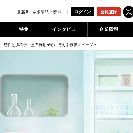
ログイン
会員登録
最新号
定期購読ご案内
特集
インタビュー
企業情報
2）感性と脳科学―塗布行動が心に与える影響
»
ページ 5