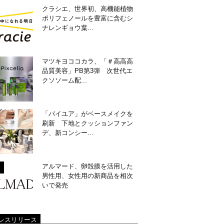
クラシエ、世界初、高機能植物
ポリフェノールを豊富に含むシ
ナレンギョウ葉...
マツキヨココカラ、「＃高高高
品質美容」PB第3弾 次世代エ
クソソーム配...
「バイユア」がベースメイクを
刷新 下地とクッションファン
デ、新コンシー...
アルマード、卵殻膜を活用した
男性用、女性用の新商品を相次
いで発売
レスリリース