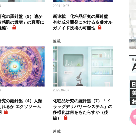
6
2024.10.07
研究の羅針盤（9）嘘か
新連載―化粧品研究の羅針盤―
敏感肌の爆増」の真実に
有効成分開発における皮膚オル
後編）
ガノイド技術の可能性
連載
6
2025.04.07
研究の羅針盤（4）人類
化粧品研究の羅針盤（7）「ド
切れるか エクソソーム
ラッグデリバリーシステム」の
闇
多様化は何をもたらすか（後
編）
連載