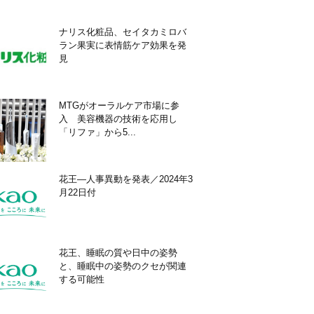
ナリス化粧品、セイタカミロバ
ラン果実に表情筋ケア効果を発
見
MTGがオーラルケア市場に参
入 美容機器の技術を応用し
「リファ」から5...
花王―人事異動を発表／2024年3
月22日付
花王、睡眠の質や日中の姿勢
と、睡眠中の姿勢のクセが関連
する可能性