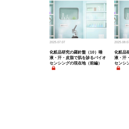
2025.07.07
2025.08.0
化粧品研究の羅針盤（10）唾
化粧品
液・汗・皮脂で肌を診るバイオ
液・汗
センシングの現在地（前編）
センシ