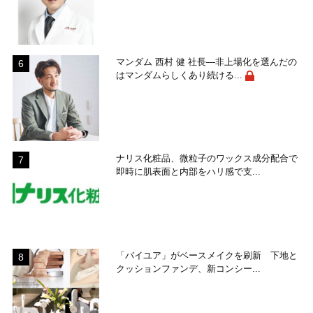
マンダム 西村 健 社長―非上場化を選んだの
はマンダムらしくあり続ける...
ナリス化粧品、微粒子のワックス成分配合で
即時に肌表面と内部をハリ感で支...
「バイユア」がベースメイクを刷新 下地と
クッションファンデ、新コンシー...