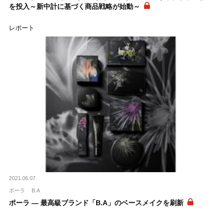
を投入～新中計に基づく商品戦略が始動～
レポート
2021.06.07
ポーラ
B.A
ポーラ ― 最高級ブランド「B.A」のベースメイクを刷新