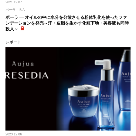
2021.12.07
ポーラ
B.A
ポーラ ― オイルの中に水分を分散させる粉体乳化を使ったファ
ンデーションを発売～汗・皮脂を生かす化粧下地・美容液も同時
投入～
レポート
2023.12.06