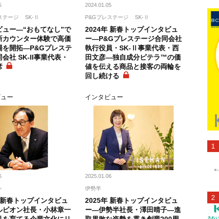
5
2024.01.05
ステージ
SK-Ⅱ
P&Gプレステージ
SK-Ⅱ
ビュー―“おもてなし”で
2024年 新春トップインタビュ
新カウンター体験で高価
ー―P&Gプレステージ合同会社
場を開拓―P&Gプレステ
執行役員・SK-Ⅱ事業代表・西
会社 SK-II事業代表・
田文彦―独自成分ピテラ™の価
彦
値を伝える商品と接客の両輪を
回し続ける
ビュー
インタビュー
6
2025.01.06
ン
伊勢半
年 新春トップインタビュ
2025年 新春トップインタビュ
ルビオン社長・小林章一
ー―伊勢半社長・澤田晴子―進