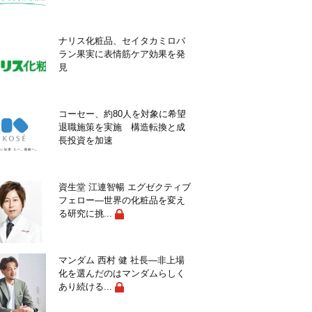
ナリス化粧品、セイタカミロバ
ラン果実に表情筋ケア効果を発
見
コーセー、約80人を対象に希望
退職施策を実施 構造転換と成
長投資を加速
資生堂 江連智暢 エグゼクティブ
フェロー―世界の化粧品を変え
る研究に挑...
マンダム 西村 健 社長―非上場
化を選んだのはマンダムらしく
あり続ける...