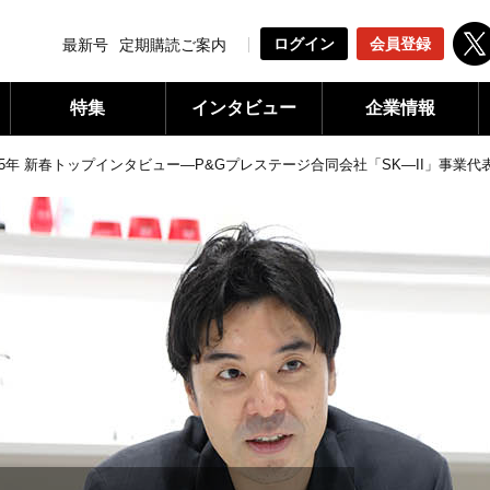
ログイン
会員登録
最新号
定期購読ご案内
特集
インタビュー
企業情報
025年 新春トップインタビュー―P&Gプレステージ合同会社「SK―II」事