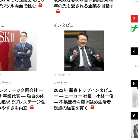
品を育てる企業文化にリ
取果敢な姿勢を貫き創業200周
デジタル両面で挑む
年の先も愛される企業を目指す
ビュー
インタビュー
7
2022.01.07
ステージ
コーセー
プレステージ合同会社 ―
2022年 新春トップインタビュ
 事業代表 ― 独自の体
ー ― コーセー 社長・小林一俊
の追求でプレステージ性
― 不易流行を突き詰め生活者
みやすさを両立
視点の経営を貫く