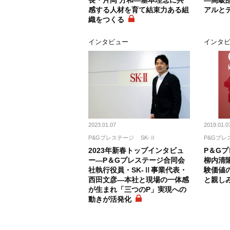
長・片岡 方和―基本理念に共
―高級
感する人材を育て結束力ある組
アルと
織をつくる
インタビュー
インタ
2023.01.07
2019.01.0
P&Gプレステージ
SK-Ⅱ
P&Gプレ
2023年新春トップインタビュ
P＆G
ー―P＆Gプレステージ合同会
柳内清隆
社執行役員・SK-Ⅱ事業代表・
験価値
西田文彦―本社と現場の一体感
と親し
が生まれ「三つのP」実現への
動きが活発化