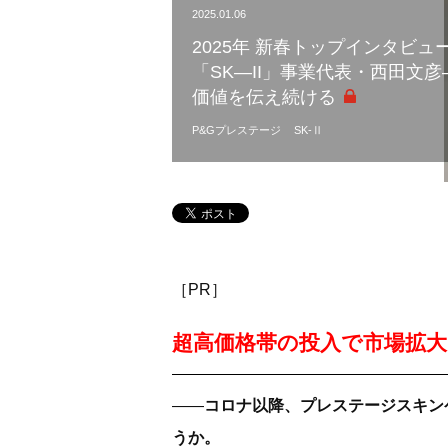
2025.01.06
2025年 新春トップインタビ
「SK―II」事業代表・西田文
価値を伝え続ける
P&Gプレステージ
SK-Ⅱ
［PR］
超高価格帯の投入で市場拡
――
コロナ以降、プレステージスキン
うか。