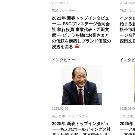
2022.01.07
2024.07.0
P&Gプレステージ
P&Gプレ
2022年 新春トップインタビュ
インタ
ー ― P&Gプレステージ合同会
始まる
社 執行役員 事業代表・西田文
格帯市
彦 ― ピテラを軸にお客さまと
ージ合同
の信頼を構築しブランド価値の
西田文
浸透を図る
インタビュー
インタ
2025.01.06
2025.01.0
ちふれホールディングス
アルビオ
2025年 新春トップインタビュ
2025
ー―ちふれホールディングス社
ー―ア