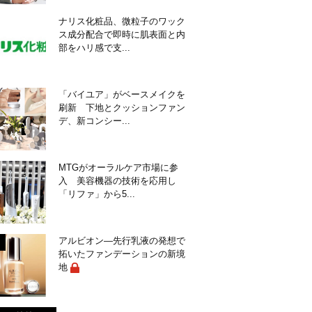
ナリス化粧品、微粒子のワック
ス成分配合で即時に肌表面と内
部をハリ感で支...
「バイユア」がベースメイクを
刷新 下地とクッションファン
デ、新コンシー...
MTGがオーラルケア市場に参
入 美容機器の技術を応用し
「リファ」から5...
アルビオン―先行乳液の発想で
拓いたファンデーションの新境
地