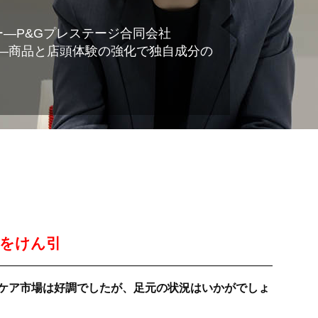
ュー―P&Gプレステージ合同会社
彦―商品と店頭体験の強化で独自成分の
大をけん引
ケア市場は好調でしたが、足元の状況はいかがでしょ