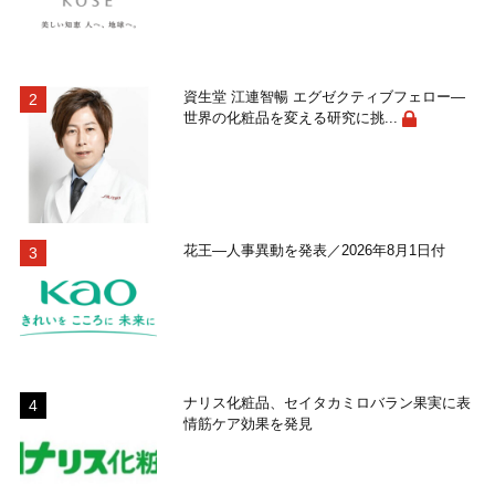
資生堂 江連智暢 エグゼクティブフェロー―
世界の化粧品を変える研究に挑...
花王―人事異動を発表／2026年8月1日付
ナリス化粧品、セイタカミロバラン果実に表
情筋ケア効果を発見