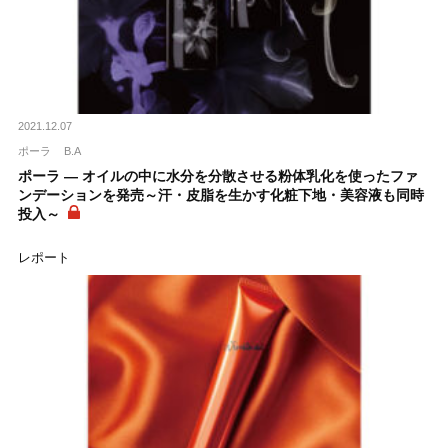
2021.12.07
ポーラ
B.A
ポーラ ― オイルの中に水分を分散させる粉体乳化を使ったファ
ンデーションを発売～汗・皮脂を生かす化粧下地・美容液も同時
投入～
レポート