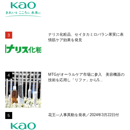
ナリス化粧品、セイタカミロバラン果実に表
情筋ケア効果を発見
MTGがオーラルケア市場に参入 美容機器の
技術を応用し「リファ」から5...
花王―人事異動を発表／2024年3月22日付