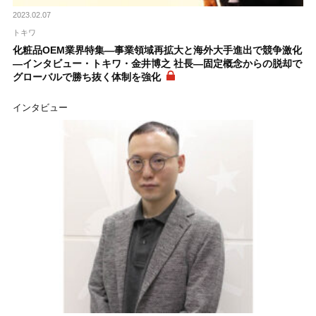
2023.02.07
トキワ
化粧品OEM業界特集―事業領域再拡大と海外大手進出で競争激化
―インタビュー・トキワ・金井博之 社長―固定概念からの脱却で
グローバルで勝ち抜く体制を強化
インタビュー