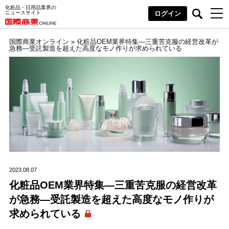
化粧品・日用品業界の
ニュースサイト
ログイン
国際商業オンライン
»
化粧品OEM業界特集―三重苦克服の経営改革が
急務―受託製造を超えた高度なモノ作りが求められている
2023.08.07
化粧品OEM業界特集―三重苦克服の経営改革
が急務―受託製造を超えた高度なモノ作りが
求められている