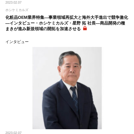
2023.02.07
ホシケミカルズ
化粧品OEM業界特集―事業領域再拡大と海外大手進出で競争激化
―インタビュー・ホシケミカルズ・星野 拓 社長―商品開発の種
まきが進み新規領域の開拓を加速させる
インタビュー
2023.02.07