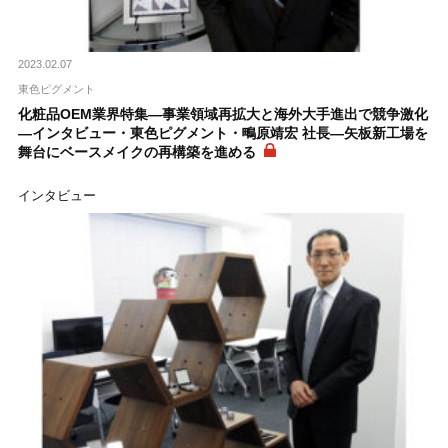
2023.02.07
東色ピグメント
化粧品OEM業界特集―事業領域再拡大と海外大手進出で競争激化
―インタビュー・東色ピグメント・鴫原靖宏 社長―矢板新工場を
舞台にベースメイクの再構築を進める
インタビュー