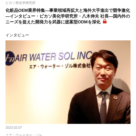
ピカソ美化学研究所
化粧品OEM業界特集―事業領域再拡大と海外大手進出で競争激化
―インタビュー・ピカソ美化学研究所・八木伸夫 社長―国内外の
ニーズを捉えた開発力を武器に提案型ODMを深化
インタビュー
2023.02.07
エア・ウォーター・ゾル