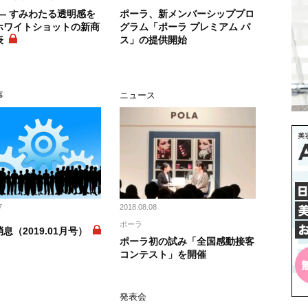
― すみわたる透明感を
ポーラ、新メンバーシッププロ
ホワイトショットの新商
グラム「ポーラ プレミアム パ
表
ス」の提供開始
事
ニュース
7
2018.08.08
ポーラ
息（2019.01月号）
ポーラ初の試み「全国感動接客
コンテスト」を開催
向
発表会