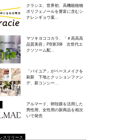
クラシエ、世界初、高機能植物
ポリフェノールを豊富に含むシ
ナレンギョウ葉...
マツキヨココカラ、「＃高高高
品質美容」PB第3弾 次世代エ
クソソーム配...
「バイユア」がベースメイクを
刷新 下地とクッションファン
デ、新コンシー...
アルマード、卵殻膜を活用した
男性用、女性用の新商品を相次
いで発売
レスリリース