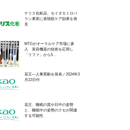
ナリス化粧品、セイタカミロバ
ラン果実に表情筋ケア効果を発
見
MTGがオーラルケア市場に参
入 美容機器の技術を応用し
「リファ」から5...
花王―人事異動を発表／2024年3
月22日付
花王、睡眠の質や日中の姿勢
と、睡眠中の姿勢のクセが関連
する可能性