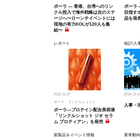
ポーラ ― 香港、台湾へのリン
ポーラ 
クル投入で海外戦略は次のステ
目指す
ージへ〜ローンチイベントには
品を発
現地の有力KOLが120人も集
結〜
レポート
統計/人
2022.11.07
2018.12.0
ポーラ
リンクルショット
人事・消
ポーラ―プロテイン配合美容液
「リンクルショット ジオ セラ
ム プロティアン」を発売
新製品＆イベント情報
業界動