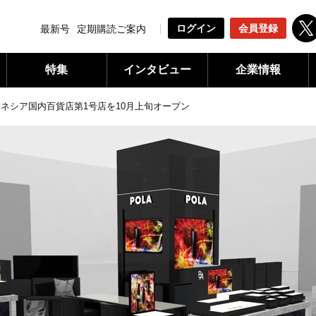
ログイン
会員登録
最新号
定期購読ご案内
特集
インタビュー
企業情報
ネシア国内百貨店第1号店を10月上旬オープン