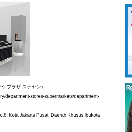
（そごう プラザ スナヤン）
tory/department-stores-supermarkets/department-
.8, Kota Jakarta Pusat, Daerah Khusus Ibukota