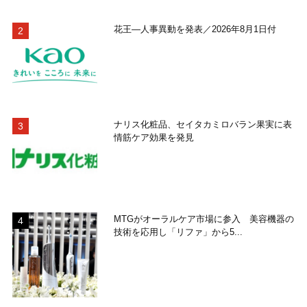
花王―人事異動を発表／2026年8月1日付
ナリス化粧品、セイタカミロバラン果実に表
情筋ケア効果を発見
MTGがオーラルケア市場に参入 美容機器の
技術を応用し「リファ」から5...