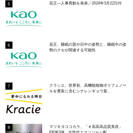
花王―人事異動を発表／2024年3月22日付
花王、睡眠の質や日中の姿勢と、睡眠中の姿
勢のクセが関連する可能性
クラシエ、世界初、高機能植物ポリフェノー
ルを豊富に含むシナレンギョウ葉...
マツキヨココカラ、「＃高高高品質美容」
PB第3弾 次世代エクソソーム配...