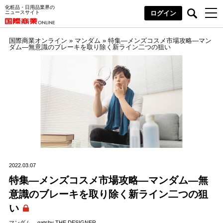
化粧品・日用品業界の
ニュースサイト
ログイン
国際商業オンライン
»
マンダム
»
特集―メンズコスメ市場攻略―マン
ダム―無意識のブレーキを取り除く新ライン二つの狙い
2022.03.07
特集―メンズコスメ市場攻略―マンダム―無
意識のブレーキを取り除く新ライン二つの狙
い
マンダム
gatsby THE DESIGNER