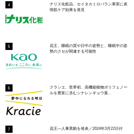
ナリス化粧品、セイタカミロバラン果実に表
情筋ケア効果を発見
花王、睡眠の質や日中の姿勢と、睡眠中の姿
勢のクセが関連する可能性
クラシエ、世界初、高機能植物ポリフェノー
ルを豊富に含むシナレンギョウ葉...
花王―人事異動を発表／2024年3月22日付