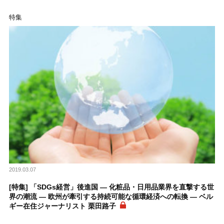
特集
2019.03.07
[特集] 「SDGs経営」後進国 ― 化粧品・日用品業界を直撃する世
界の潮流 ― 欧州が牽引する持続可能な循環経済への転換 ― ベル
ギー在住ジャーナリスト 栗田路子