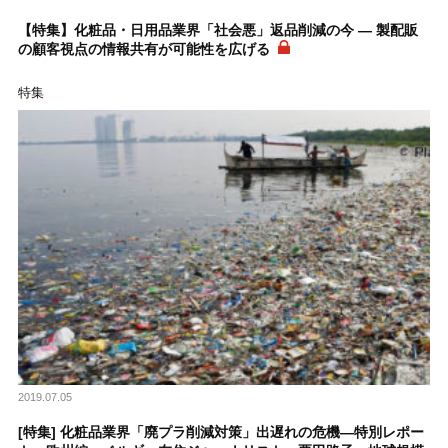
【特集】化粧品・日用品業界「社会悪」返品削減の今 ― 製配販
の顧客視点の情報共有が可能性を広げる
特集
2019.07.05
[特集] 化粧品業界「廃プラ削減対策」出遅れの危機―特別レポー