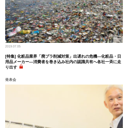
2019.07.05
[特集] 化粧品業界「廃プラ削減対策」出遅れの危機―化粧品・日
用品メーカー―消費者を巻き込み社内の認識共有へ各社一斉に走
り出す
発表会