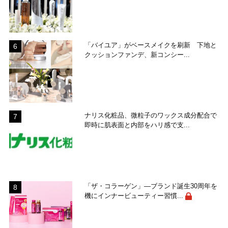
「バイユア」がベースメイクを刷新 下地と
クッションファンデ、新コンシー...
ナリス化粧品、微粒子のワックス成分配合で
即時に肌表面と内部をハリ感で支...
「ザ・コラーゲン」―ブランド誕生30周年を
機にインナービューティー習慣...