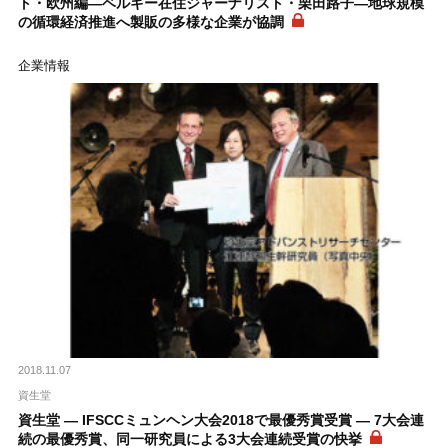
ト・欧州編―ベルギー在住ジャーナリスト・栗田路子―地球規模
の循環経済推進へ製販の多様な企業が協調
企業情報
2018.11.07
資生堂
資生堂 ― IFSCCミュンヘン大会2018で最優秀賞受賞 ― 7大会連
続の最優秀賞、同一研究員による3大会連続受賞の快挙