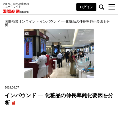
化粧品・日用品業界の
ニュースサイト
ログイン
国際商業オンライン
»
インバウンド ― 化粧品の伸長率鈍化要因を分
析
2019.08.07
インバウンド ― 化粧品の伸長率鈍化要因を分
析