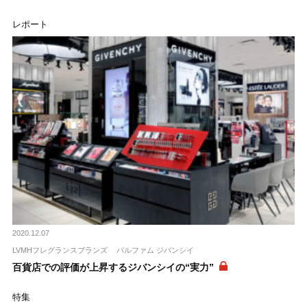
レポート
2020.12.07
LVMHフレグランスブランズ
パルファム ジバンシイ
百貨店での評価が上昇するジバンシイの“実力”
特集