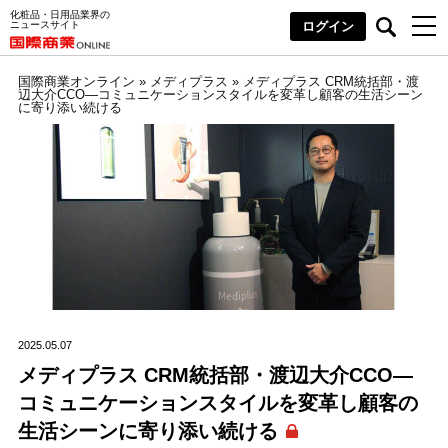
化粧品・日用品業界の
ニュースサイト
ログイン
国際商業オンライン
»
メディプラス
»
メディプラス CRM統括部・渡
辺大介CCO―コミュニケーションスタイルを変革し顧客の生活シーン
に寄り添い続ける
2025.05.07
メディプラス CRM統括部・渡辺大介CCO―
コミュニケーションスタイルを変革し顧客の
生活シーンに寄り添い続ける