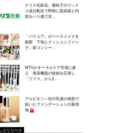
ナリス化粧品、微粒子のワック
ス成分配合で即時に肌表面と内
部をハリ感で支...
「バイユア」がベースメイクを
刷新 下地とクッションファン
デ、新コンシー...
MTGがオーラルケア市場に参
入 美容機器の技術を応用し
「リファ」から5...
アルビオン―先行乳液の発想で
拓いたファンデーションの新境
地
レスリリース