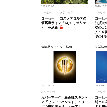
2019.08.07
2020.10.0
コーセー
コスメデコルテ
コーセー
コーセー ― コスメデコルテの
コーセ
最高峰ライン「AQミリオリテ
知拡大
ィ」を刷新
初のコ
入〜全
でのSN
新製品＆イベント情報
企業情
2021.06.23
2024.03.0
カバーマーク
コーセー
カバーマーク、最高峰スキンケ
コーセ
ア「セルアドバンスト」シリー
誕生4
ズの美容液をリニューアル
水を初