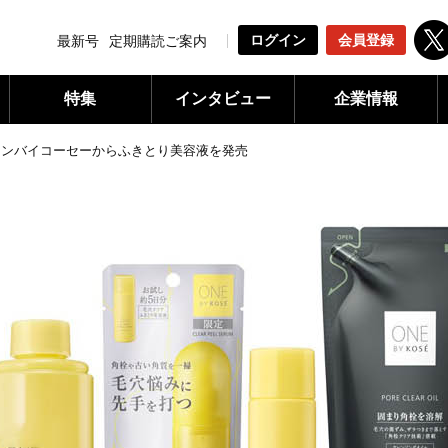
ログイン
会員登録
最新号
定期購読ご案内
特集
インタビュー
企業情報
ワンバイコーセーからふきとり美容液を発売