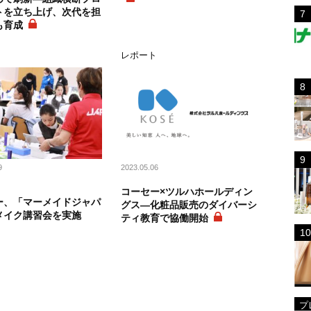
トを立ち上げ、次代を担
も育成
ト
レポート
9
2023.05.06
コーセー×ツルハホールディン
ー、「マーメイドジャパ
グス―化粧品販売のダイバーシ
メイク講習会を実施
ティ教育で協働開始
プ