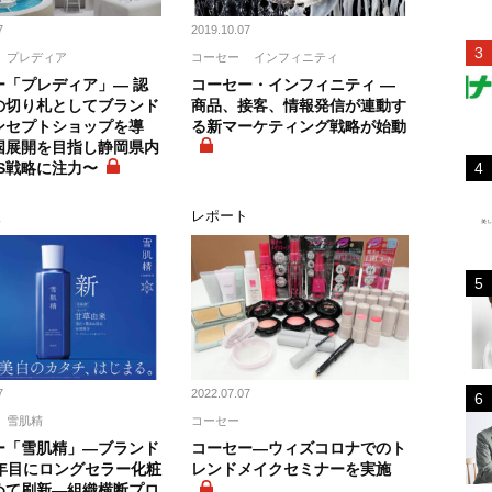
7
2019.10.07
プレディア
コーセー
インフィニティ
ー「プレディア」― 認
コーセー・インフィニティ ―
の切り札としてブランド
商品、接客、情報発信が連動す
ンセプトショップを導
る新マーケティング戦略が始動
国展開を目指し静岡県内
S戦略に注力〜
報
レポート
7
2022.07.07
雪肌精
コーセー
ー「雪肌精」―ブランド
コーセー―ウィズコロナでのト
0年目にロングセラー化粧
レンドメイクセミナーを実施
めて刷新―組織横断プロ