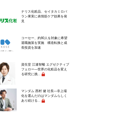
ナリス化粧品、セイタカミロバ
ラン果実に表情筋ケア効果を発
見
コーセー、約80人を対象に希望
退職施策を実施 構造転換と成
長投資を加速
資生堂 江連智暢 エグゼクティブ
フェロー―世界の化粧品を変え
る研究に挑...
マンダム 西村 健 社長―非上場
化を選んだのはマンダムらしく
あり続ける...