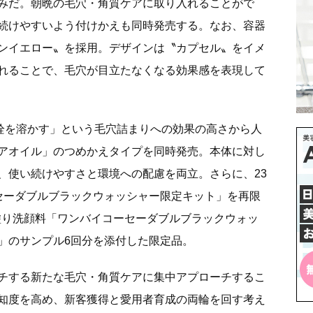
みだ。朝晩の毛穴・角質ケアに取り入れることがで
続けやすいよう付けかえも同時発売する。なお、容器
ンイエロー〟を採用。デザインは〝カプセル〟をイメ
れることで、毛穴が目立たなくなる効果感を表現して
角栓を溶かす」という毛穴詰まりへの効果の高さから人
アオイル」のつめかえタイプを同時発売。本体に対し
、使い続けやすさと環境への配慮を両立。さらに、23
セーダブルブラックウォッシャー限定キット」を再限
直塗り洗顔料「ワンバイコーセーダブルブラックウォッ
」のサンプル6回分を添付した限定品。
チする新たな毛穴・角質ケアに集中アプローチするこ
知度を高め、新客獲得と愛用者育成の両輪を回す考え