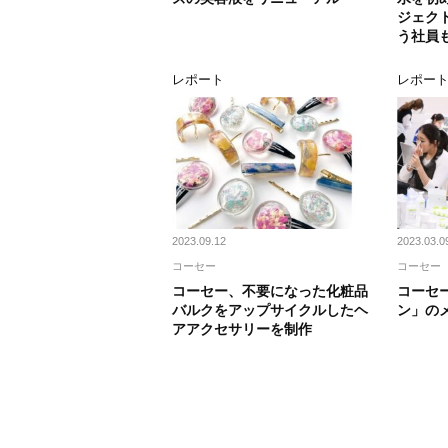
ジェク
う社員
レポート
レポー
2023.09.12
2023.03.0
コーセー
コーセー
コーセー、不要になった化粧品
コーセ
バルクをアップサイクルしたヘ
ン」の
アアクセサリーを制作