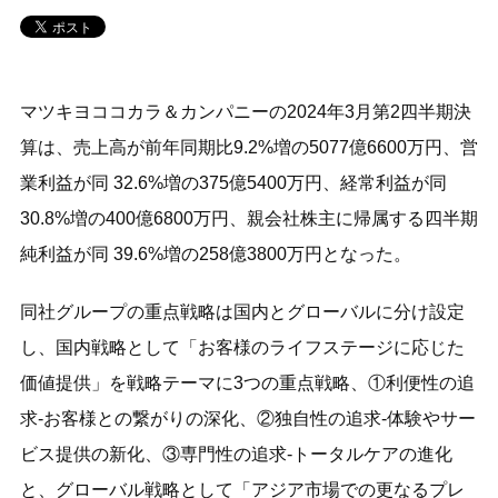
マツキヨココカラ＆カンパニーの2024年3月第2四半期決
算は、売上高が前年同期比9.2%増の5077億6600万円、営
業利益が同 32.6%増の375億5400万円、経常利益が同
30.8%増の400億6800万円、親会社株主に帰属する四半期
純利益が同 39.6%増の258億3800万円となった。
同社グループの重点戦略は国内とグローバルに分け設定
し、国内戦略として「お客様のライフステージに応じた
価値提供」を戦略テーマに3つの重点戦略、①利便性の追
求-お客様との繋がりの深化、②独自性の追求-体験やサー
ビス提供の新化、③専門性の追求-トータルケアの進化
と、グローバル戦略として「アジア市場での更なるプレ