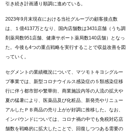
引き続き計画通り順調に進めている。
2023年9月末現在における当社グループの顧客接点数
は、１億4137万となり、国内店舗数は3431店舗（うち調
剤薬局数951店舗、健康サポート薬局数140店舗）となっ
た。今後も4つの重点戦略を実行することで収益改善を図
っていく。
セグメントの業績概況について、マツモトキヨシグルー
プ事業では、新型コロナウイルス感染症の５類感染症移
行に伴う都市部や繁華街、商業施設内等の人流の拡大や
夏の猛暑により、医薬品及び化粧品、新発売やリニュー
アルしたＰＢ商品の売り上がが好調に推移した。なお、
インバウンドについては、コロナ禍の中でも免税対応店
舗数を戦略的に拡大したことで、回復しつつある需要の