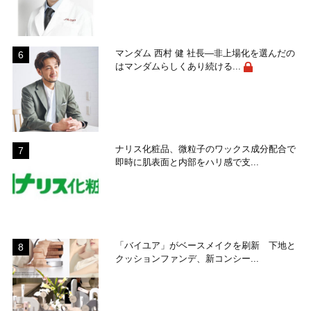
マンダム 西村 健 社長―非上場化を選んだの
はマンダムらしくあり続ける...
ナリス化粧品、微粒子のワックス成分配合で
即時に肌表面と内部をハリ感で支...
「バイユア」がベースメイクを刷新 下地と
クッションファンデ、新コンシー...