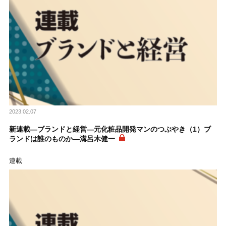
2023.02.07
新連載―ブランドと経営―元化粧品開発マンのつぶやき（1）ブ
ランドは誰のものか―溝呂木健一
連載