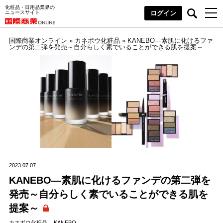
化粧品・日用品業界の
ニュースサイト
ログイン
国際商業オンライン
»
カネボウ化粧品
»
KANEBO―素肌に化けるファ
ンデの第二弾を発売～自分らしく素でいることができる肌を提案～
2023.07.07
KANEBO―素肌に化けるファンデの第二弾を
発売～自分らしく素でいることができる肌を
提案～
カネボウ化粧品
KANEBO