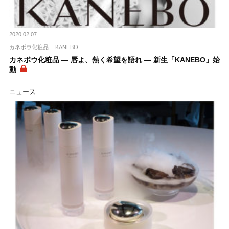
2020.02.07
カネボウ化粧品
KANEBO
カネボウ化粧品 ― 唇よ、熱く希望を語れ ― 新生「KANEBO」始
動
ニュース