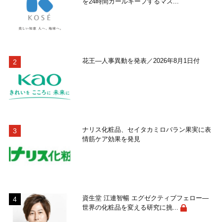
を24時間カールキープするマス...
花王―人事異動を発表／2026年8月1日付
ナリス化粧品、セイタカミロバラン果実に表
情筋ケア効果を発見
資生堂 江連智暢 エグゼクティブフェロー―
世界の化粧品を変える研究に挑...