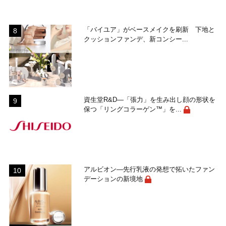
「バイユア」がベースメイクを刷新 下地と
クッションファンデ、新コンシー...
資生堂R&D―「張力」を生み出し顔の形状を
保つ「リングコラーゲン™」を...
アルビオン―先行乳液の発想で拓いたファン
デーションの新境地