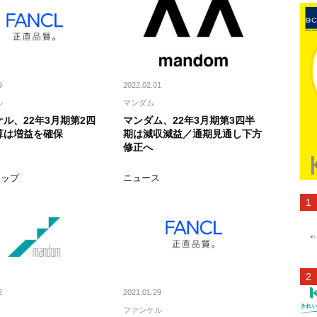
9
2022.02.01
ル
マンダム
ル、22年3月期第2四
マンダム、22年3月期第3四半
算は増益を確保
期は減収減益／通期見通し下方
修正へ
アップ
ニュース
2
2021.01.29
ファンケル