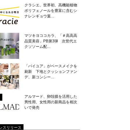
クラシエ、世界初、高機能植物
ポリフェノールを豊富に含むシ
ナレンギョウ葉...
マツキヨココカラ、「＃高高高
品質美容」PB第3弾 次世代エ
クソソーム配...
「バイユア」がベースメイクを
刷新 下地とクッションファン
デ、新コンシー...
アルマード、卵殻膜を活用した
男性用、女性用の新商品を相次
いで発売
レスリリース