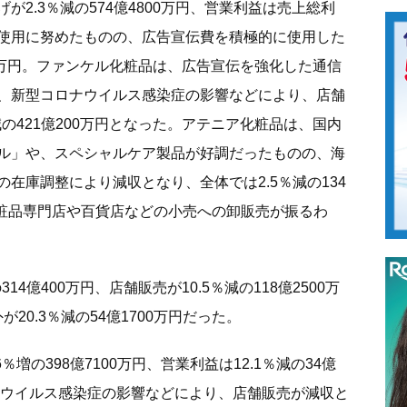
2.3％減の574億4800万円、営業利益は売上総利
使用に努めたものの、広告宣伝費を積極的に使用した
00万円。ファンケル化粧品は、広告宣伝を強化した通信
、新型コロナウイルス感染症の影響などにより、店舗
の421億200万円となった。アテニア化粧品は、国内
ル」や、スペシャルケア製品が好調だったものの、海
在庫調整により減収となり、全体では2.5％減の134
)は、化粧品専門店や百貨店などの小売への卸販売が振るわ
4億400万円、店舗販売が10.5％減の118億2500万
が20.3％減の54億1700万円だった。
増の398億7100万円、営業利益は12.1％減の34億
ロナウイルス感染症の影響などにより、店舗販売が減収と