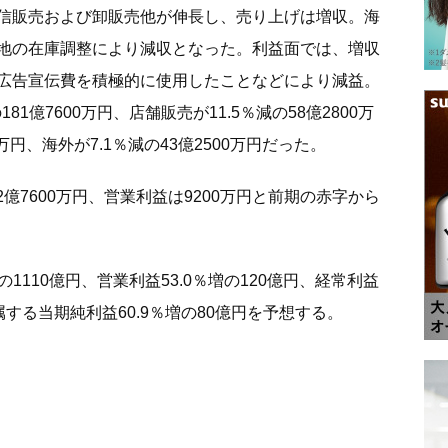
信販売および卸販売他が伸長し、売り上げは増収。海
地の在庫調整により減収となった。利益面では、増収
広告宣伝費を積極的に使用したことなどにより減益。
1億7600万円、店舗販売が11.5％減の58億2800万
0万円、海外が7.1％減の43億2500万円だった。
2億7600万円、営業利益は9200万円と前期の赤字から
の1110億円、営業利益53.0％増の120億円、経常利益
属する当期純利益60.9％増の80億円を予想する。