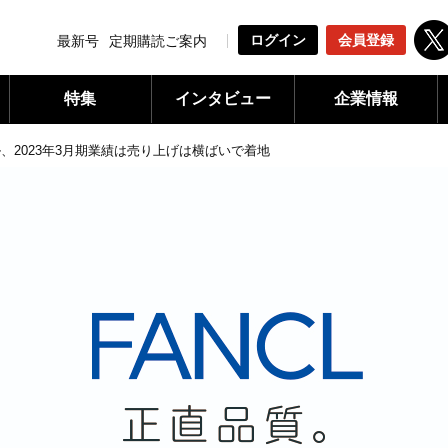
ログイン
会員登録
最新号
定期購読ご案内
特集
インタビュー
企業情報
、2023年3月期業績は売り上げは横ばいで着地