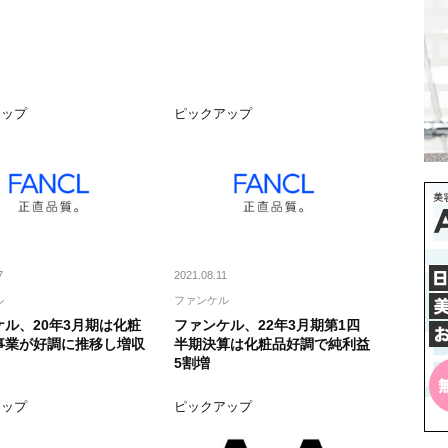
アップ
ピックアップ
7
2021.08.11
ル
ファンケル
ケル、20年3月期は化粧
ファンケル、22年3月期第1四
事業が好調に推移し増収
半期決算は化粧品好調で純利益
5割増
アップ
ピックアップ