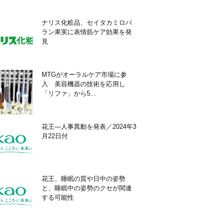
ナリス化粧品、セイタカミロバ
ラン果実に表情筋ケア効果を発
見
MTGがオーラルケア市場に参
入 美容機器の技術を応用し
「リファ」から5...
花王―人事異動を発表／2024年3
月22日付
花王、睡眠の質や日中の姿勢
と、睡眠中の姿勢のクセが関連
する可能性