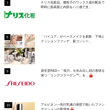
ナリス化粧品、微粒子のワックス成分配合で
即時に肌表面と内部をハリ感で支...
「バイユア」がベースメイクを刷新 下地と
クッションファンデ、新コンシー...
資生堂R&D―「張力」を生み出し顔の形状を
保つ「リングコラーゲン™」を...
アルビオン―先行乳液の発想で拓いたファン
デーションの新境地