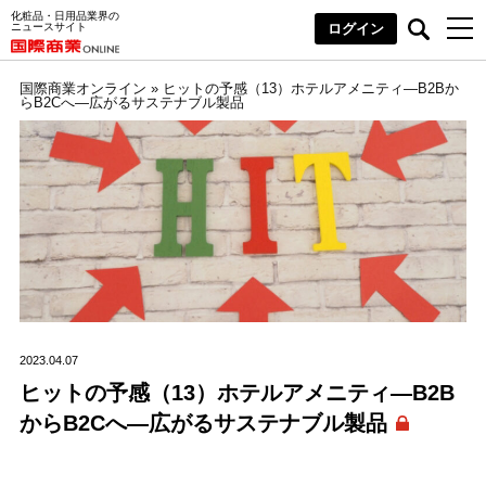
化粧品・日用品業界の
ニュースサイト
ログイン
国際商業オンライン
»
ヒットの予感（13）ホテルアメニティ―B2Bか
らB2Cへ―広がるサステナブル製品
2023.04.07
ヒットの予感（13）ホテルアメニティ―B2B
からB2Cへ―広がるサステナブル製品