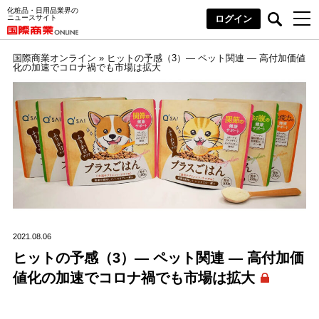
化粧品・日用品業界の
ニュースサイト
ログイン
国際商業オンライン
»
ヒットの予感（3）― ペット関連 ― 高付加価値
化の加速でコロナ禍でも市場は拡大
2021.08.06
ヒットの予感（3）― ペット関連 ― 高付加価
値化の加速でコロナ禍でも市場は拡大