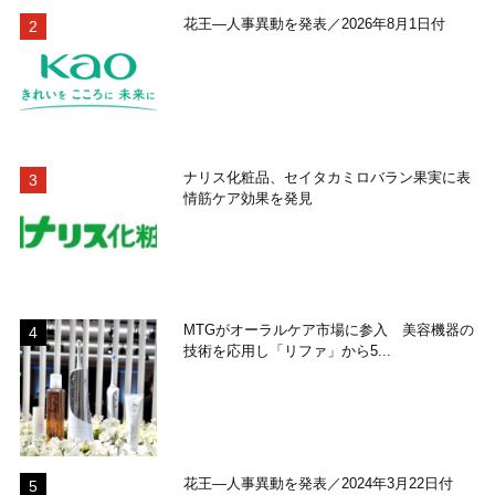
花王―人事異動を発表／2026年8月1日付
ナリス化粧品、セイタカミロバラン果実に表
情筋ケア効果を発見
MTGがオーラルケア市場に参入 美容機器の
技術を応用し「リファ」から5...
花王―人事異動を発表／2024年3月22日付