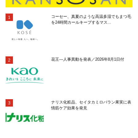
コーセー、真夏のような高温多湿でもまつ毛
を24時間カールキープするマス...
花王―人事異動を発表／2026年8月1日付
ナリス化粧品、セイタカミロバラン果実に表
情筋ケア効果を発見