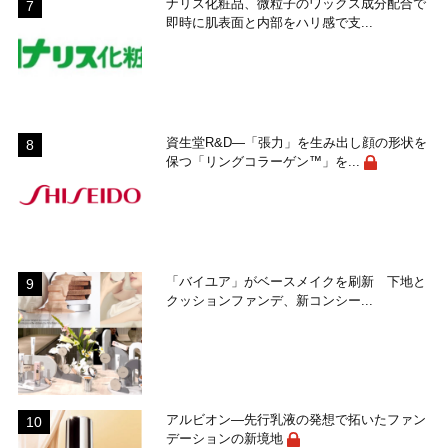
ナリス化粧品、微粒子のワックス成分配合で
即時に肌表面と内部をハリ感で支...
資生堂R&D―「張力」を生み出し顔の形状を
保つ「リングコラーゲン™」を...
「バイユア」がベースメイクを刷新 下地と
クッションファンデ、新コンシー...
アルビオン―先行乳液の発想で拓いたファン
デーションの新境地