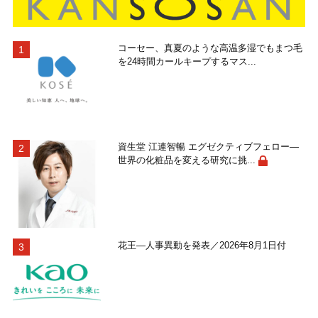
コーセー、真夏のような高温多湿でもまつ毛
を24時間カールキープするマス...
資生堂 江連智暢 エグゼクティブフェロー―
世界の化粧品を変える研究に挑...
花王―人事異動を発表／2026年8月1日付