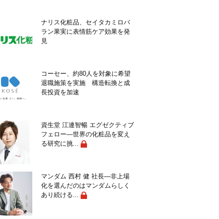
ナリス化粧品、セイタカミロバ
ラン果実に表情筋ケア効果を発
見
コーセー、約80人を対象に希望
退職施策を実施 構造転換と成
長投資を加速
資生堂 江連智暢 エグゼクティブ
フェロー―世界の化粧品を変え
る研究に挑...
マンダム 西村 健 社長―非上場
化を選んだのはマンダムらしく
あり続ける...