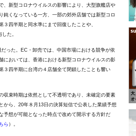
で、新型コロナウイルスの影響により、大型旗艦店や
り鈍くなっている一方、一部の郊外店舗では新型コロ
第３四半期と同水準にまで回復したことや、
寄与した。
700万円だった。EC・卸売では、中国市場における競争が依
舗においては、香港における新型コロナウイルスの影
第３四半期に台湾の４店舗全て閉鎖したことも響い
の収束時期は依然として不透明であり、未確定の要素
とから、20年８月13日の決算短信で公表した業績予想
な予想が可能となった時点で改めて開示する方針だ
ちら
）。