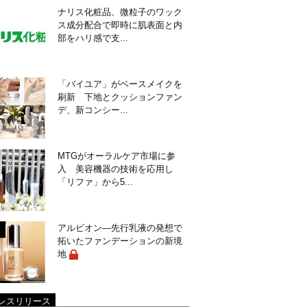
ナリス化粧品、微粒子のワック
ス成分配合で即時に肌表面と内
部をハリ感で支...
「バイユア」がベースメイクを
刷新 下地とクッションファン
デ、新コンシー...
MTGがオーラルケア市場に参
入 美容機器の技術を応用し
「リファ」から5...
アルビオン―先行乳液の発想で
拓いたファンデーションの新境
地
レスリリース