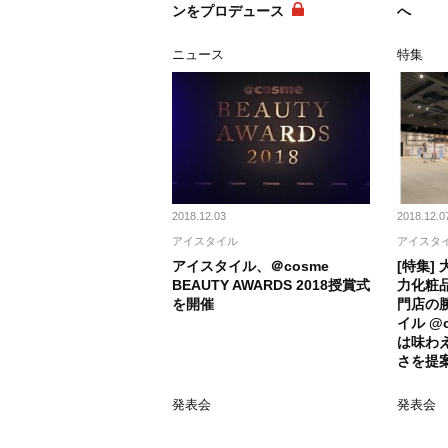
ンをプロデュース
へ
ニュース
特集
2018.12.03
2018.12.0
アイスタイル
アイスタ
アイスタイル、＠cosme
[特集]
BEAUTY AWARDS 2018授賞式
力化粧品
を開催
門店の勝
イル @c
は味わ
さを提
発表会
発表会