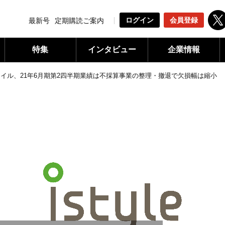
ログイン
会員登録
最新号
定期購読ご案内
特集
インタビュー
企業情報
イル、21年6月期第2四半期業績は不採算事業の整理・撤退で欠損幅は縮小