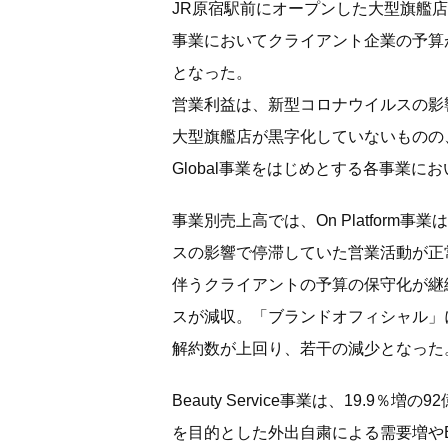
JR原宿駅前にオープンした大型旗艦店「@c
事業においてクライアント企業の予算が
となった。
営業利益は、新型コロナウイルスの影響が残
大型旗艦店が黒字化していないものの
Global事業をはじめとする各事業
事業別売上高では、On Platform事
スの影響で停滞していた営業活動が正
伴うクライアントの予算の保守化が継
スが減収。「ブランドオフィシャル」
解約数が上回り、若干の減少となった
Beauty Service事業は、19.9
を目的とした外出自粛による需要増や