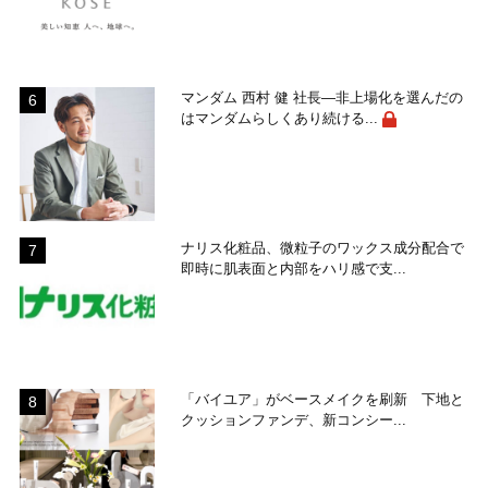
マンダム 西村 健 社長―非上場化を選んだの
はマンダムらしくあり続ける...
ナリス化粧品、微粒子のワックス成分配合で
即時に肌表面と内部をハリ感で支...
「バイユア」がベースメイクを刷新 下地と
クッションファンデ、新コンシー...