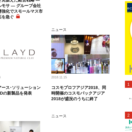
を見据えた経営戦略 ―
モサ ― グループ会社
携強化でスモールマス市
拓を急ぐ
ス
ニュース
4
2018.11.15
アース･ソリューション
コスモプロフアジア2018、同
YDの新製品を発表
時開催のコスモパックアジア
2018が盛況のうちに終了
ス
ニュース