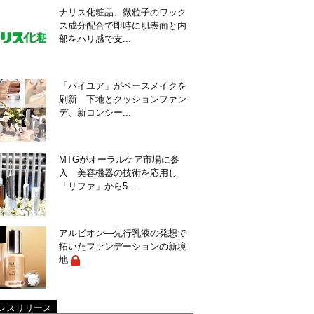
ナリス化粧品、微粒子のワック
ス成分配合で即時に肌表面と内
部をハリ感で支...
「バイユア」がベースメイクを
刷新 下地とクッションファン
デ、新コンシー...
MTGがオーラルケア市場に参
入 美容機器の技術を応用し
「リファ」から5...
アルビオン―先行乳液の発想で
拓いたファンデーションの新境
地
レスリリース