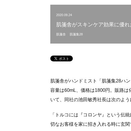
2020.09.24
肌箋舎がスキンケア効果に優れ
肌箋舎
肌箋集28
肌箋舎がハンドミスト「肌箋集28ハ
容量は60mL、価格は1800円。販
いて、同社の池田敏秀社長は次のよう
「トルコには『コロンヤ』という伝統
切なお客様を家に招き入れる時に玄関