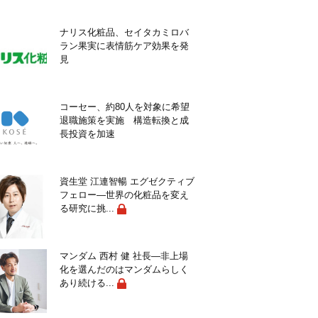
ナリス化粧品、セイタカミロバ
ラン果実に表情筋ケア効果を発
見
コーセー、約80人を対象に希望
退職施策を実施 構造転換と成
長投資を加速
資生堂 江連智暢 エグゼクティブ
フェロー―世界の化粧品を変え
る研究に挑...
マンダム 西村 健 社長―非上場
化を選んだのはマンダムらしく
あり続ける...