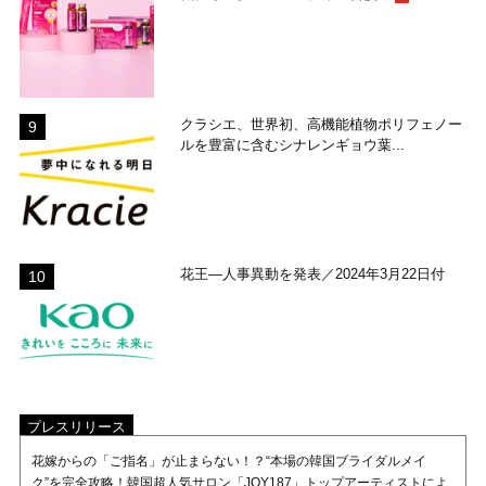
クラシエ、世界初、高機能植物ポリフェノー
ルを豊富に含むシナレンギョウ葉...
花王―人事異動を発表／2024年3月22日付
プレスリリース
花嫁からの「ご指名」が止まらない！？“本場の韓国ブライダルメイ
ク”を完全攻略！韓国超人気サロン「JOY187」トップアーティストによ