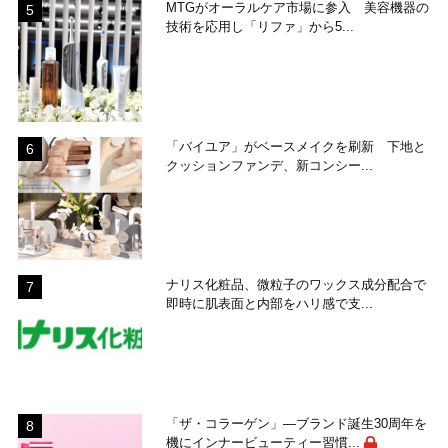
MTGがオーラルケア市場に参入 美容機器の
技術を応用し「リファ」から5...
「バイユア」がベースメイクを刷新 下地と
クッションファンデ、新コンシー...
ナリス化粧品、微粒子のワックス成分配合で
即時に肌表面と内部をハリ感で支...
「ザ・コラーゲン」―ブランド誕生30周年を
機にインナービューティー習慣...