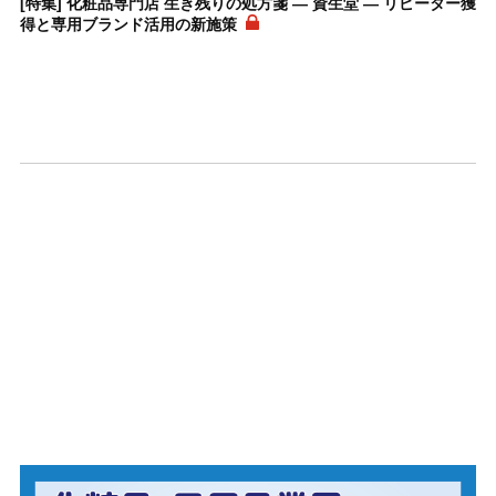
[特集] 化粧品専門店 生き残りの処方箋 ― 資生堂 ― リピーター獲
得と専用ブランド活用の新施策