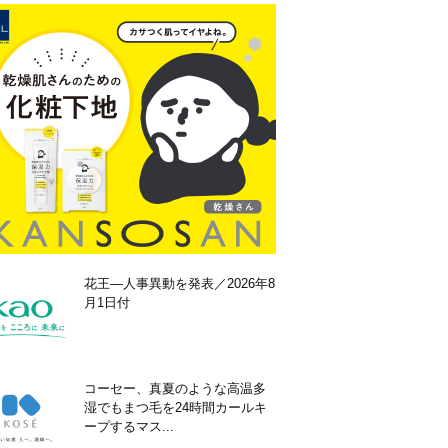
花王―人事異動を発表／2026年8
月1日付
コーセー、真夏のような高温多
湿でもまつ毛を24時間カールキ
ープするマス...