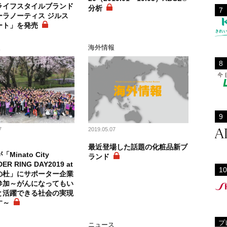
ライフスタイルブランド
分析
ーラノーティス ジルス
ート」を発売
報
海外情報
7
2019.05.07
最近登場した話題の化粧品新ブ
Minato City
ランド
ER RING DAY2019 at
の杜」にサポーター企業
参加～がんになってもい
と活躍できる社会の実現
す～
プ
ニュース