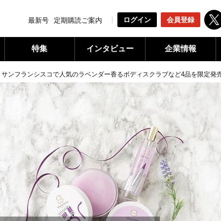
ログイン
会員登録
最新号
定期購読ご案内
特集
インタビュー
企業情報
、サンフランシスコで人気のラベンダー香るボディスクラブなど4品を限定発