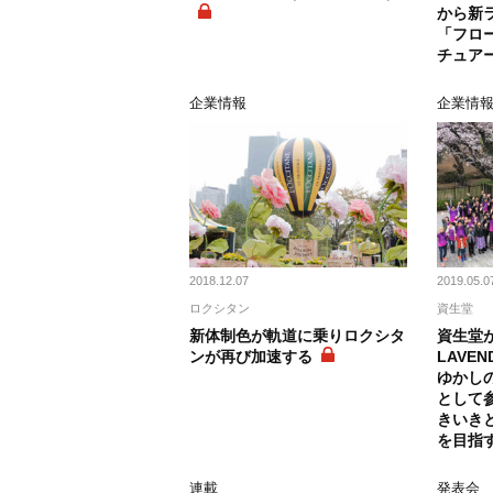
から新
「フロ
チュア
企業情報
企業情
2018.12.07
2019.05.0
ロクシタン
資生堂
新体制色が軌道に乗りロクシタ
資生堂が「
ンが再び加速する
LAVEND
ゆかし
として
きいき
を目指
連載
発表会