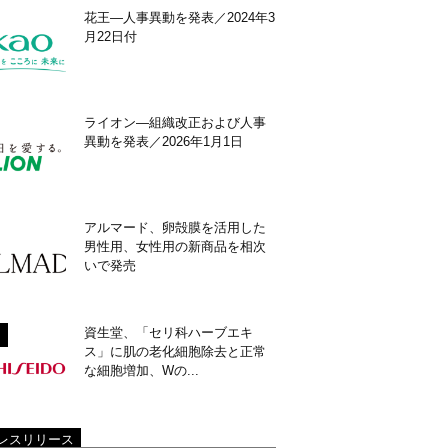
花王―人事異動を発表／2024年3
月22日付
ライオン―組織改正および人事
異動を発表／2026年1月1日
アルマード、卵殻膜を活用した
男性用、女性用の新商品を相次
いで発売
資生堂、「セリ科ハーブエキ
ス」に肌の老化細胞除去と正常
な細胞増加、Wの...
レスリリース