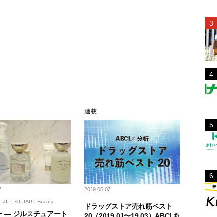
ト
連載
7
2019.05.07
JILL STUART Beauty
ドラッグストア売れ筋ベスト
 ― ジルスチュアート
20（2019.01〜19.03）ABCL®