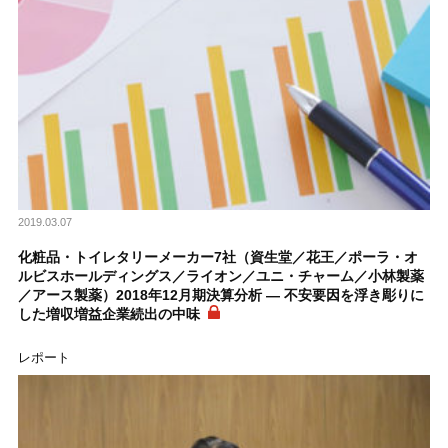
2019.03.07
化粧品・トイレタリーメーカー7社（資生堂／花王／ポーラ・オ
ルビスホールディングス／ライオン／ユニ・チャーム／小林製薬
／アース製薬）2018年12月期決算分析 ― 不安要因を浮き彫りに
した増収増益企業続出の中味
レポート