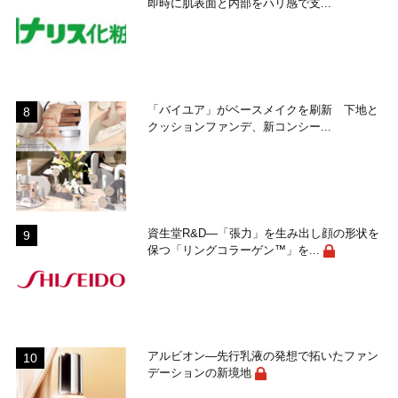
即時に肌表面と内部をハリ感で支...
「バイユア」がベースメイクを刷新 下地と
クッションファンデ、新コンシー...
資生堂R&D―「張力」を生み出し顔の形状を
保つ「リングコラーゲン™」を...
アルビオン―先行乳液の発想で拓いたファン
デーションの新境地