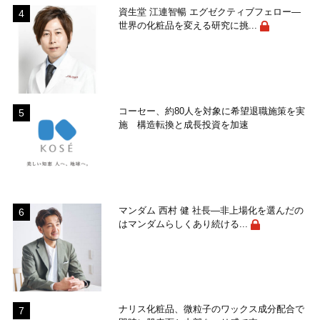
資生堂 江連智暢 エグゼクティブフェロー―
世界の化粧品を変える研究に挑...
コーセー、約80人を対象に希望退職施策を実
施 構造転換と成長投資を加速
マンダム 西村 健 社長―非上場化を選んだの
はマンダムらしくあり続ける...
ナリス化粧品、微粒子のワックス成分配合で