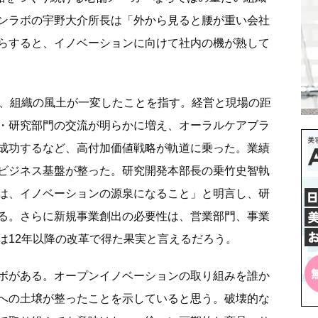
ンラボの宇野大介所長は「外から見ると腰が重い会社
らすると、イノベーションに向けて社内の機が熟して
て、組織の風土が一変したことを指す。経営と現場の距
・研究部門の交流が明らかに増え、オーラルケアブラ
成功するなど、高付加価値戦略が軌道に乗った。業績
ビジネス基盤が整った。研究開発本部長の乗竹史智執
は、イノベーションの源泉になること」と明言し、研
る。さらに新規事業創出の必要性は、営業部門、事業
は12年以降の改革で得た果実と言えるだろう。
ボがある。オープンイノベーションの取り組みを誰か
への土壌が整ったことを示していると思う。破壊的な