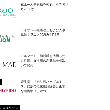
花王―人事異動を発表／2024年3
月22日付
ライオン―組織改正および人事
異動を発表／2026年1月1日
アルマード、卵殻膜を活用した
男性用、女性用の新商品を相次
いで発売
資生堂、「セリ科ハーブエキ
ス」に肌の老化細胞除去と正常
な細胞増加、Wの...
レスリリース