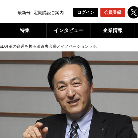
ログイン
会員登録
最新号
定期購読ご案内
特集
インタビュー
企業情報
&D改革の命運を握る濱逸夫会長とイノベーションラボ