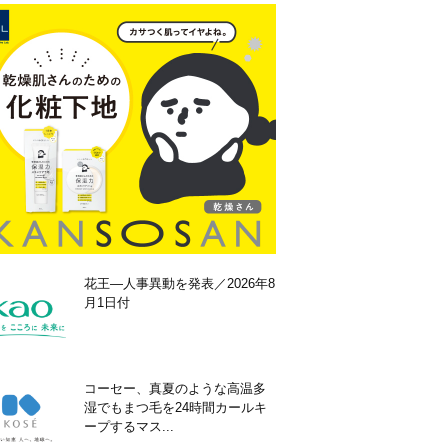
花王―人事異動を発表／2026年8
月1日付
コーセー、真夏のような高温多
湿でもまつ毛を24時間カールキ
ープするマス...