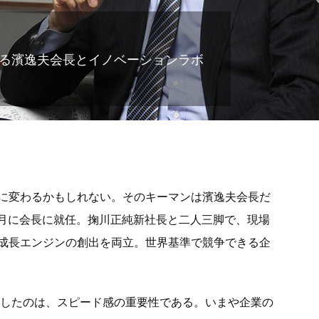
握る濱逸夫会長とイノベーションラボ
に変わるかもしれない。そのキーマンは濱逸夫会長だ
年1月に会長に就任。掬川正純新社長と二人三脚で、現場
成長エンジンの創出を両立。世界基準で競争できる企
強調したのは、スピード感の重要性である。いまや企業の