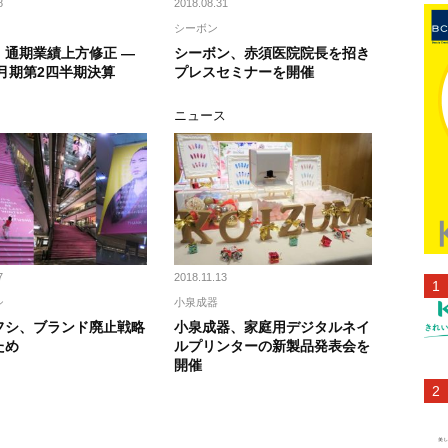
8
2018.08.31
シーボン
、通期業績上方修正 —
シーボン、赤須医院院長を招き
2月期第2四半期決算
プレスセミナーを開催
ス
ニュース
7
2018.11.13
シ
小泉成器
フシ、ブランド廃止戦略
小泉成器、家庭用デジタルネイ
ため
ルプリンターの新製品発表会を
開催