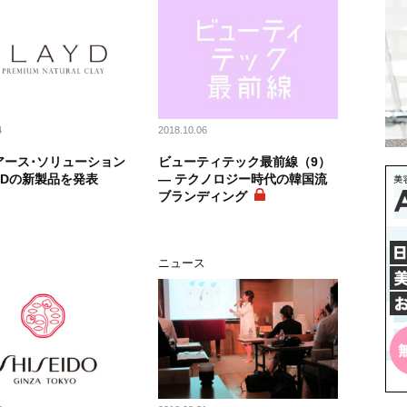
4
2018.10.06
アース･ソリューション
ビューティテック最前線（9）
YDの新製品を発表
― テクノロジー時代の韓国流
ブランディング
ス
ニュース