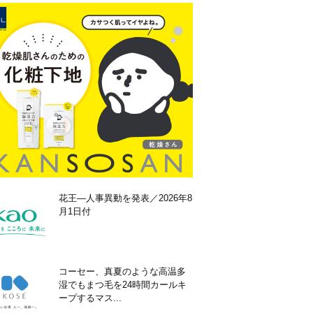
花王―人事異動を発表／2026年8
月1日付
コーセー、真夏のような高温多
湿でもまつ毛を24時間カールキ
ープするマス...