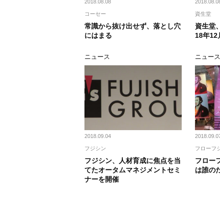
2018.08.08
2018.08.0
コーセー
資生堂
常識から抜け出せず、落とし穴
資生堂
にはまる
18年1
ニュース
ニュー
2018.09.04
2018.09.0
フジシン
フローフ
フジシン、人材育成に焦点を当
フロー
てたオータムマネジメントセミ
は誰の
ナーを開催