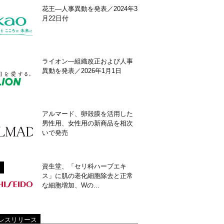
花王―人事異動を発表／2024年3
月22日付
ライオン―組織改正および人事
異動を発表／2026年1月1日
アルマード、卵殻膜を活用した
男性用、女性用の新商品を相次
いで発売
資生堂、「セリ科ハーブエキ
ス」に肌の老化細胞除去と正常
な細胞増加、Wの...
レスリリース