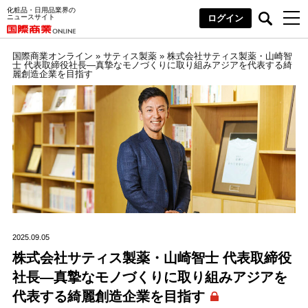
化粧品・日用品業界の
ニュースサイト
ログイン
国際商業オンライン
»
サティス製薬
»
株式会社サティス製薬・山崎智
士 代表取締役社長―真摯なモノづくりに取り組みアジアを代表する綺
麗創造企業を目指す
2025.09.05
株式会社サティス製薬・山崎智士 代表取締役
社長―真摯なモノづくりに取り組みアジアを
代表する綺麗創造企業を目指す