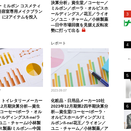
決算分析」資生堂／コーセー／
 ミルボン コスメティ
ミルボン／ポーラ・オルビスホ
美容室専用メイクブラン
ールディングス／花王／ライオ
」に2アイテムを投入
ン／ユニ・チャーム／小林製薬
―日中市場回復を見据え反転攻
勢に打って出る
ト
レポート
7
2023.09.07
・トイレタリーメーカー
化粧品・日用品メーカー10社
年12月期決算分析―資生
2023年12月期第2四半期決算分
/コーセー/ポーラ・オル
析―資生堂/コーセー/ポーラ・
ルディングス/I-ne/ラ
オルビスホールディングス/ミ
ユニ・チャーム/小林製
ルボン/I-ne/花王／ライオン／
ス製薬/ミルボン―中国
ユニ・チャーム／小林製薬／ア