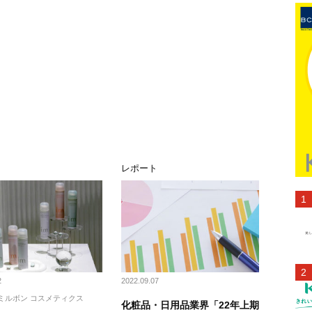
ト
レポート
2
2022.09.07
ミルボン コスメティクス
化粧品・日用品業界「22年上期