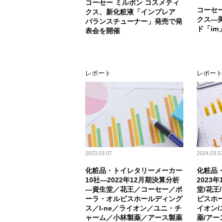
コーセー ミルボン コスメティ
コーセー
クス、新化粧液「インプレア
クス―
バランスチューナー」発売で発
ド「im
表会を開催
レポート
レポー
2023.03.07
2024.03.0
化粧品・トイレタリーメーカー
化粧品
10社―2022年12月期決算分析
2023
―資生堂／花王／コーセー／ポ
堂/花王
ーラ・オルビスホールディング
ビスホー
ス／I-ne／ライオン／ユニ・チ
イオン/
ャーム／小林製薬／アース製薬
薬/アー