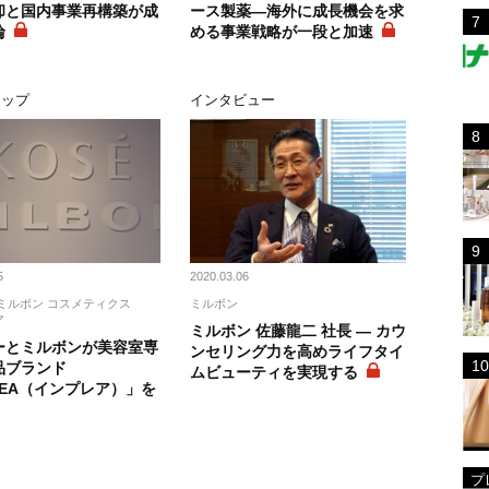
却と国内事業再構築が成
ース製薬―海外に成長機会を求
輪
める事業戦略が一段と加速
アップ
インタビュー
5
2020.03.06
ミルボン コスメティクス
ミルボン
ア
ミルボン 佐藤龍二 社長 ― カウ
ーとミルボンが美容室専
ンセリング力を高めライフタイ
品ブランド
ムビューティを実現する
REA（インプレア）」を
プ