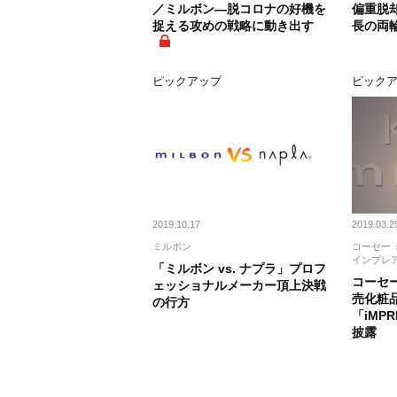
／ミルボン―脱コロナの好機を
偏重脱
捉える攻めの戦略に動き出す
長の両
ピックアップ
ピック
2019.10.17
2019.03.2
ミルボン
コーセー 
インプレ
「ミルボン vs. ナプラ」プロフ
コーセ
ェッショナルメーカー頂上決戦
売化粧
の行方
「iMP
披露