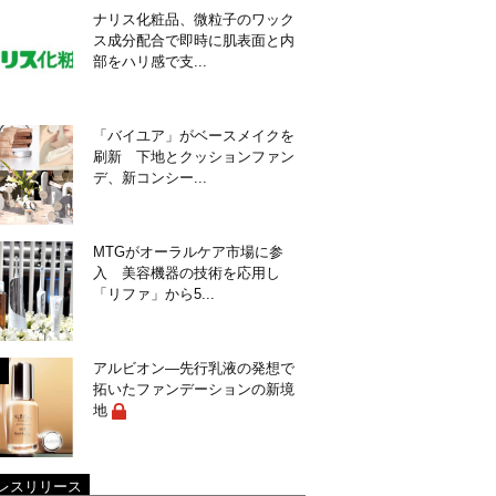
ナリス化粧品、微粒子のワック
ス成分配合で即時に肌表面と内
部をハリ感で支...
「バイユア」がベースメイクを
刷新 下地とクッションファン
デ、新コンシー...
MTGがオーラルケア市場に参
入 美容機器の技術を応用し
「リファ」から5...
アルビオン―先行乳液の発想で
拓いたファンデーションの新境
地
レスリリース