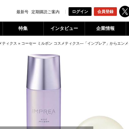
ログイン
会員登録
最新号
定期購読ご案内
特集
インタビュー
企業情報
メティクス
»
コーセー ミルボン コスメティクス―「インプレア」からエン