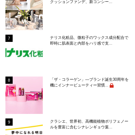
クッションファンデ、新コンシー...
ナリス化粧品、微粒子のワックス成分配合で
即時に肌表面と内部をハリ感で支...
「ザ・コラーゲン」―ブランド誕生30周年を
機にインナービューティー習慣...
クラシエ、世界初、高機能植物ポリフェノー
ルを豊富に含むシナレンギョウ葉...