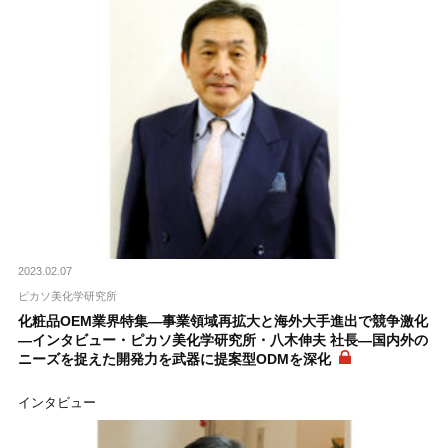
2023.02.07
ピカソ美化学研究所
化粧品OEM業界特集―事業領域再拡大と海外大手進出で競争激化
―インタビュー・ピカソ美化学研究所・八木伸夫 社長―国内外の
ニーズを捉えた開発力を武器に提案型ODMを深化
インタビュー