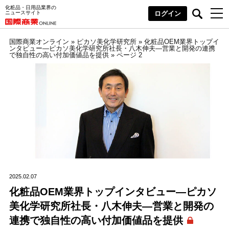
化粧品・日用品業界の
ニュースサイト
ログイン
国際商業オンライン
»
ピカソ美化学研究所
»
化粧品OEM業界トップイ
ンタビュー―ピカソ美化学研究所社長・八木伸夫―営業と開発の連携
で独自性の高い付加価値品を提供
»
ページ 2
2025.02.07
化粧品OEM業界トップインタビュー―ピカソ
美化学研究所社長・八木伸夫―営業と開発の
連携で独自性の高い付加価値品を提供