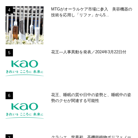
MTGがオーラルケア市場に参入 美容機器の
技術を応用し「リファ」から5...
花王―人事異動を発表／2024年3月22日付
花王、睡眠の質や日中の姿勢と、睡眠中の姿
勢のクセが関連する可能性
クラシエ、世界初、高機能植物ポリフェノー