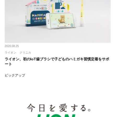
2020.08.25
ライオン
クリニカ
ライオン、初のIoT歯ブラシで子どものハミガキ習慣定着をサポ
ート
ピックアップ