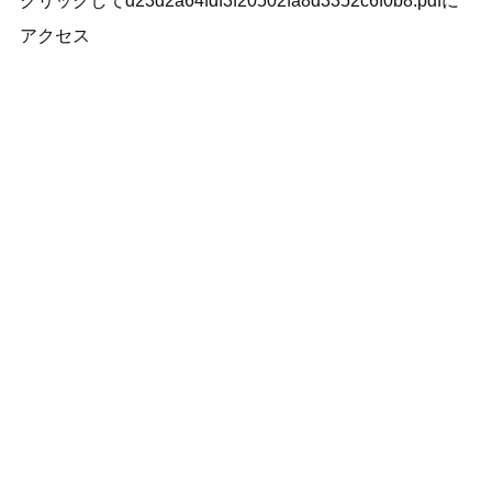
クリックしてd23d2a64fdf3f20502fa8d3352c6f0b8.pdfに
アクセス