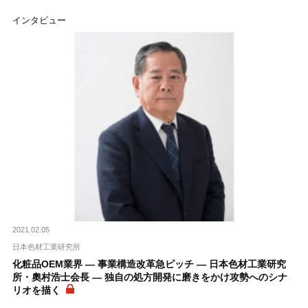
インタビュー
2021.02.05
日本色材工業研究所
化粧品OEM業界 ― 事業構造改革急ピッチ ― 日本色材工業研究
所・奧村浩士会長 ― 独自の処方開発に磨きをかけ攻勢へのシナ
リオを描く