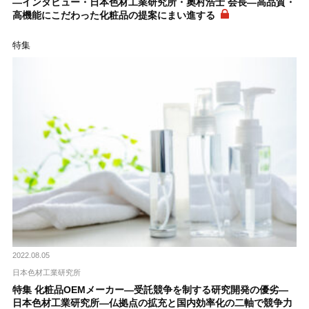
―インタビュー・日本色材工業研究所・奧村浩士 会長―高品質・
高機能にこだわった化粧品の提案にまい進する
特集
2022.08.05
日本色材工業研究所
特集 化粧品OEMメーカー―受託競争を制する研究開発の優劣―
日本色材工業研究所―仏拠点の拡充と国内効率化の二軸で競争力