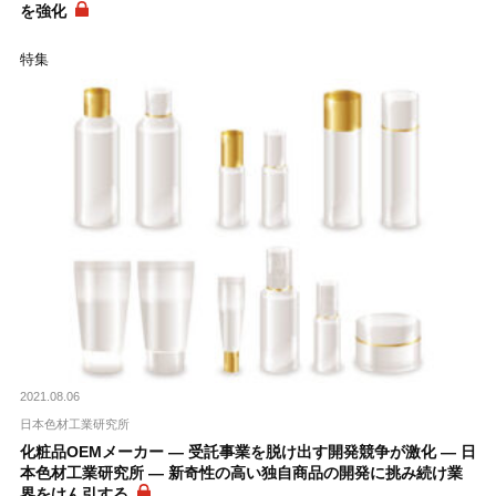
を強化
特集
2021.08.06
日本色材工業研究所
化粧品OEMメーカー ― 受託事業を脱け出す開発競争が激化 ― 日
本色材工業研究所 ― 新奇性の高い独自商品の開発に挑み続け業
界をけん引する