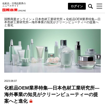
化粧品・日用品業界の
ニュースサイト
ログイン
国際商業オンライン
»
日本色材工業研究所
»
化粧品OEM業界特集―日
本色材工業研究所―海外事業の知見がクリーンビューティーの提案へ
と進化
2023.08.07
化粧品OEM業界特集―日本色材工業研究所―
海外事業の知見がクリーンビューティーの提
案へと進化