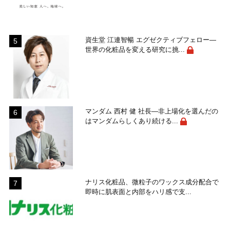
資生堂 江連智暢 エグゼクティブフェロー―
世界の化粧品を変える研究に挑...
マンダム 西村 健 社長―非上場化を選んだの
はマンダムらしくあり続ける...
ナリス化粧品、微粒子のワックス成分配合で
即時に肌表面と内部をハリ感で支...