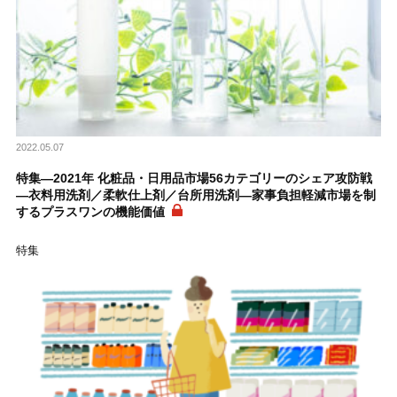
2022.05.07
特集―2021年 化粧品・日用品市場56カテゴリーのシェア攻防戦
―衣料用洗剤／柔軟仕上剤／台所用洗剤―家事負担軽減市場を制
するプラスワンの機能価値
特集