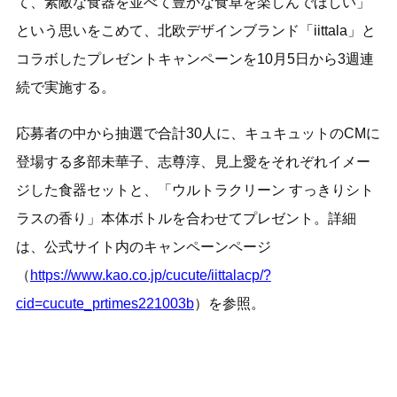
て、素敵な食器を並べて豊かな食卓を楽しんでほしい」
という思いをこめて、北欧デザインブランド「iittala」と
コラボしたプレゼントキャンペーンを10月5日から3週連
続で実施する。
応募者の中から抽選で合計30人に、キュキュットのCMに
登場する多部未華子、志尊淳、見上愛をそれぞれイメー
ジした食器セットと、「ウルトラクリーン すっきりシト
ラスの香り」本体ボトルを合わせてプレゼント。詳細
は、公式サイト内のキャンペーンページ
（
https://www.kao.co.jp/cucute/iittalacp/?
cid=cucute_prtimes221003b
）を参照。