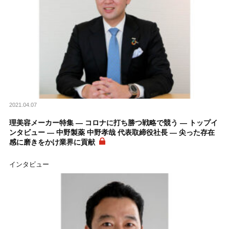
2021.04.07
理美容メーカー特集 ― コロナに打ち勝つ戦略で競う ― トップイ
ンタビュー ― 中野製薬 中野孝哉 代表取締役社長 ― 尖った存在
感に磨きをかけ業界に貢献
インタビュー