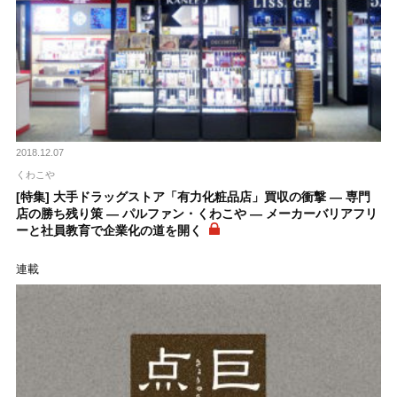
2018.12.07
くわこや
[特集] 大手ドラッグストア「有力化粧品店」買収の衝撃 ― 専門
店の勝ち残り策 ― パルファン・くわこや ― メーカーバリアフリ
ーと社員教育で企業化の道を開く
連載