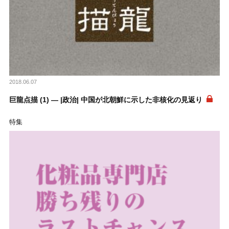
2018.06.07
巨龍点描 (1) ― |政治| 中国が北朝鮮に示した非核化の見返り
特集