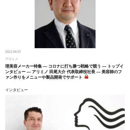
2021.04.07
アリミノ
理美容メーカー特集 ― コロナに打ち勝つ戦略で競う ― トップイ
ンタビュー ― アリミノ 田尾大介 代表取締役社長 ― 美容師のフ
ァン作りをメニューや製品開発でサポート
インタビュー