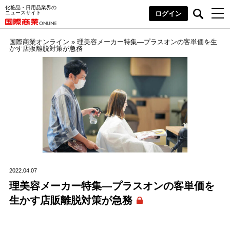
化粧品・日用品業界の
ニュースサイト
ログイン
国際商業オンライン
»
理美容メーカー特集―プラスオンの客単価を生
かす店販離脱対策が急務
2022.04.07
理美容メーカー特集―プラスオンの客単価を
生かす店販離脱対策が急務