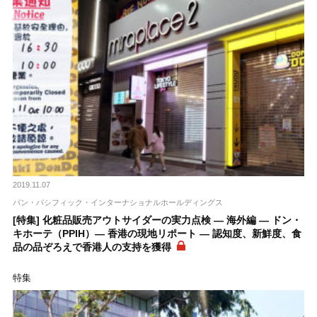
2019.11.07
パン・パシフィック・インターナショナルホールディングス
[特集] 化粧品販売アウトサイダーの実力点検 ― 海外編 ― ドン・
キホーテ（PPIH）― 香港の現地リポート ― 認知度、新鮮度、食
品の品ぞろえで香港人の支持を獲得
特集