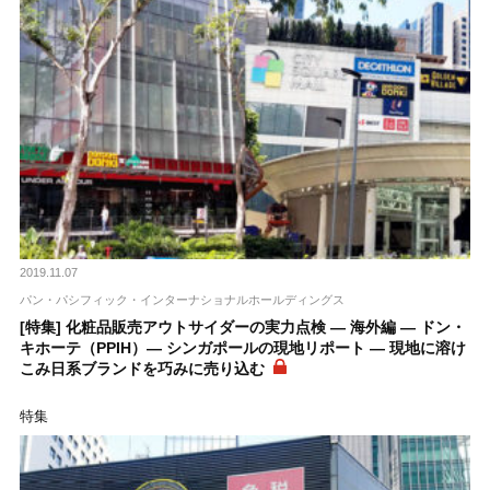
2019.11.07
パン・パシフィック・インターナショナルホールディングス
[特集] 化粧品販売アウトサイダーの実力点検 ― 海外編 ― ドン・
キホーテ（PPIH）― シンガポールの現地リポート ― 現地に溶け
こみ日系ブランドを巧みに売り込む
特集