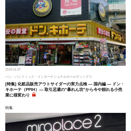
2019.11.07
パン・パシフィック・インターナショナルホールディングス
[特集] 化粧品販売アウトサイダーの実力点検 ― 国内編 ― ドン・
キホーテ（PPIH）― 取引忌避の“暴れん坊”から今や頼れる小売
業に様変わり
特集