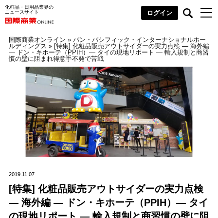
化粧品・日用品業界の
ニュースサイト
ログイン
国際商業オンライン
»
パン・パシフィック・インターナショナルホー
ルディングス
»
[特集] 化粧品販売アウトサイダーの実力点検 ― 海外編
― ドン・キホーテ（PPIH）― タイの現地リポート ― 輸入規制と商習
慣の壁に阻まれ得意手不発で苦戦
2019.11.07
[特集] 化粧品販売アウトサイダーの実力点検
― 海外編 ― ドン・キホーテ（PPIH）― タイ
の現地リポート ― 輸入規制と商習慣の壁に阻